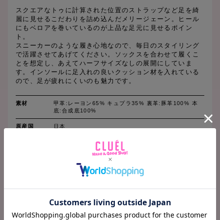
スクエアなトゥに計算された位置のストラップなど足を綺
麗に見せるこだわりを詰め込んだメリージェーン。ヒール
にもベロアを巻いているのが上品な足元に見せるポイン
ト。
スニーカーのような履き心地なので、毎日のスタイリング
で活躍させてあげてください。ソックスを合わせて履くこ
とを想定し、あえてハーフサイズなしの展開にしていま
す。インソールに足入れの良いクッション材を入れている
ので、足が疲れにくいのも魅力です。
素材
甲革:レーヨン65% キュプラ35% 裏革:豚革100% 本
底:合成底100%
原産国
日本
SIZE CHART