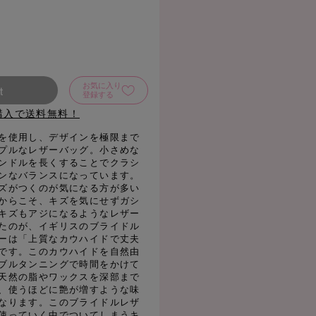
お気に入り
t
登録する
購入で送料無料！
を使用し、デザインを極限まで
プルなレザーバッグ。小さめな
ンドルを長くすることでクラシ
ンなバランスになっています。
ズがつくのが気になる方が多い
からこそ、キズを気にせずガシ
キズもアジになるようなレザー
たのが、イギリスのブライドル
ーは「上質なカウハイドで丈夫
です。このカウハイドを自然由
ブルタンニングで時間をかけて
天然の脂やワックスを深部まで
、使うほどに艶が増すような味
なります。このブライドルレザ
使っていく中でついてしまうキ