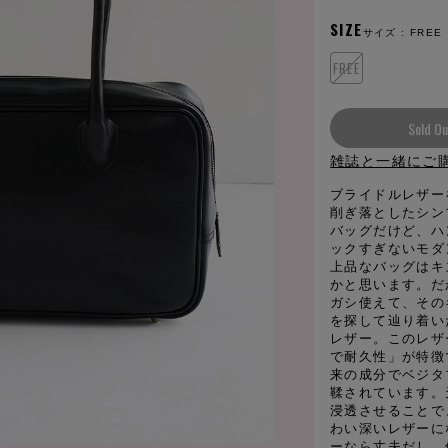
SIZE
サイズ :
FREE
FREE
Sold Ou
雑誌と一緒にご
ブライドルレザー
削ぎ落としたシン
バッグだけど、ハ
ックすぎないモダ
上品なバッグはキ
かと思います。だ
ガシ使えて、その
を探して辿り着い
レザー。このレザ
で耐久性」が特徴
来の成分でベジタ
鞣されています。
浸透させることで
わい深いレザーに
ーなら丈夫だし、