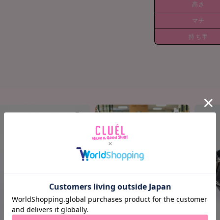
高さ
マチ
持ち手