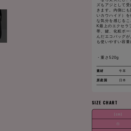
ズもアジとして受
きます。内側にも
いカウハイド）を
な気分を感じるこ
K最上のエクセラ
帯、鍵、化粧ポー
んだエコバッグが
も使いやすい容量
・重さ520g
素材
牛革
原産国
日本
SIZE CHART
(cm)
巾