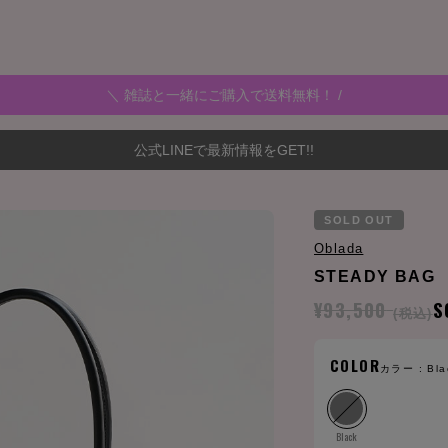
＼ 雑誌と一緒にご購入で送料無料！ /
公式LINEで最新情報をGET!!
SOLD OUT
Oblada
STEADY BAG
¥93,500
S
(税込)
COLOR
カラー :
Bla
Black