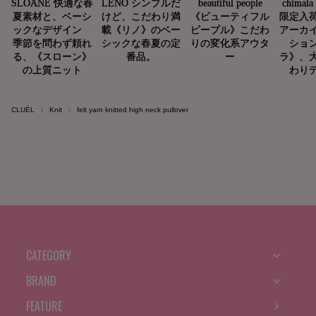
CLUÉL
Knit
felt yarn knitted high neck pullover
CATEGORY
BRAND
FEATURE