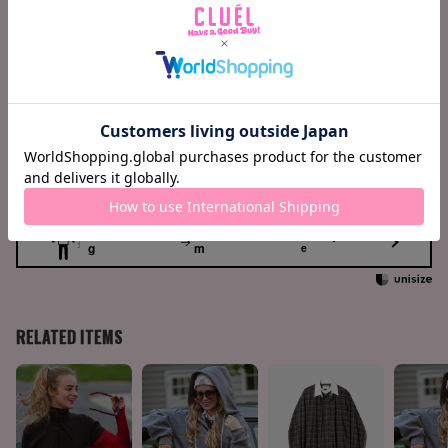
身巾
104
肩巾
49
袖丈
52
前着丈
58
後着丈
62
158cm / 51k
Waist +16c
Find your siz
g
m
e