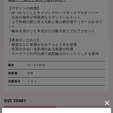
【デザインの特徴】
・ゆったりとしたサイジングのハイネックプルオーバー
・広めの袖巾が特徴的なラウンドシルエット
・上下対称の様に見える裾と肩の柄切替ディテールがポイ
ント
・編みを活かした末広がりの後ろ衿リブがアクセント
【素材のこだわり】
・絨毯などに使用されるフェルト糸を使用
・毛羽の少ない光沢感のある表面が特徴
・ローゲージの凹凸感で成型編みのニットらしさを表現
素材
ウール100％
原産国
日本
洗濯表示
ドライ
SIZE CHART
(cm)
M