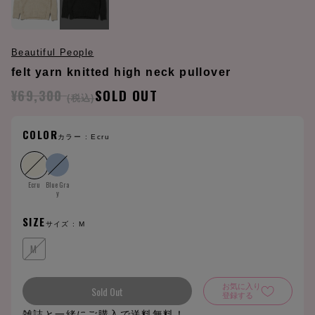
Beautiful People
felt yarn knitted high neck pullover
¥69,300
SOLD OUT
(税込)
COLOR
カラー :
Ecru
Ecru
Blue Gra
y
SIZE
サイズ :
M
M
お気に入り
Sold Out
登録する
雑誌と一緒にご購入で送料無料！