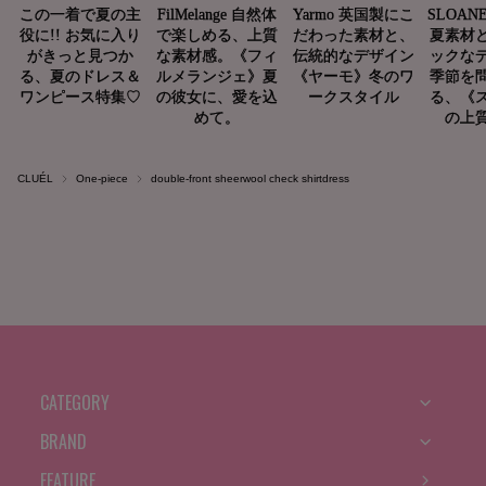
CLUÉL
One-piece
double-front sheerwool check shirtdress
CATEGORY
BRAND
FEATURE