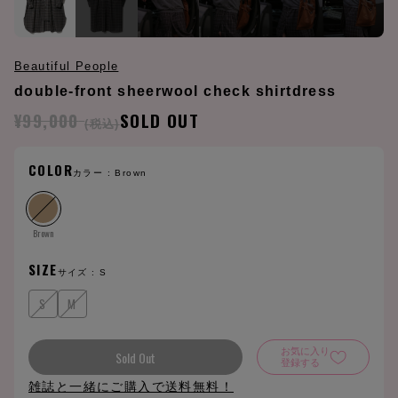
Beautiful People
double-front sheerwool check shirtdress
¥99,000
SOLD OUT
(税込)
COLOR
カラー :
Brown
Brown
SIZE
サイズ :
S
S
M
お気に入り
Sold Out
登録する
雑誌と一緒にご購入で送料無料！