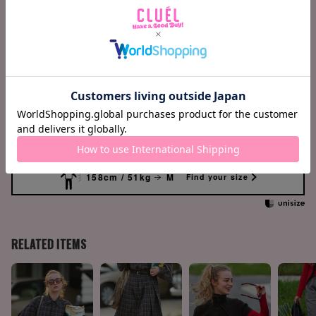
(cm)
S
M
身巾
121
125
肩巾
43.5
45
袖丈
57
59
着丈
106
109
158cm / 51kg
M
Find your size