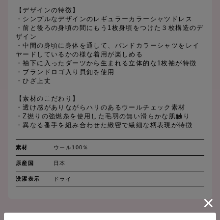
【デザインの特徴】
・シンプルなデザインのレギュラーカラーシャツドレス
・前と後ろの身頃の間にもう1枚身頃をつけた３枚構造のデ
ザイン
・中間の身頃に身体を通して、バンドカラーシャツをレイ
ヤードしているかの様な着用が楽しめる
・袖下に入ったダーツから生まれる立体的な1枚袖が特徴
・ブランドロゴ入り貝釦を使用
・ひざ上丈
【素材のこだわり】
・透け感がありながらハリのあるウールチェック素材
・Z撚りの強燃糸を使用した毛羽の無い滑らかな肌触り
・異なる番手を組み合わせた緻密で繊細な柄表現が特徴
素材
ウール100％
原産国
日本
洗濯表示
ドライ
SIZE CHART