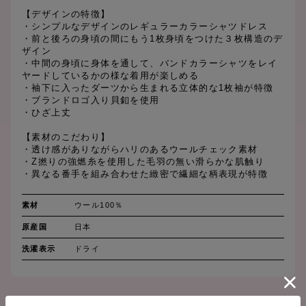
【デザインの特徴】
・シンプルなデザインのレギュラーカラーシャツドレス
・前と後ろの身頃の間にもう1枚身頃をつけた３枚構造のデ
ザイン
・中間の身頃に身体を通して、バンドカラーシャツをレイ
ヤードしているかの様な着用が楽しめる
・袖下に入ったダーツから生まれる立体的な1枚袖が特徴
・ブランドロゴ入り貝釦を使用
・ひざ上丈
【素材のこだわり】
・透け感がありながらハリのあるウールチェック素材
・Z撚りの強燃糸を使用した毛羽の無い滑らかな肌触り
・異なる番手を組み合わせた緻密で繊細な柄表現が特徴
素材
ウール100％
原産国
日本
洗濯表示
ドライ
SIZE CHART