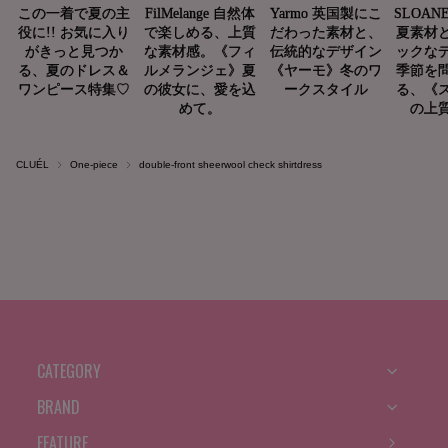
CLUÉL
One-piece
double-front sheerwool check shirtdress
CATEGORY
BRAND
FEATURE