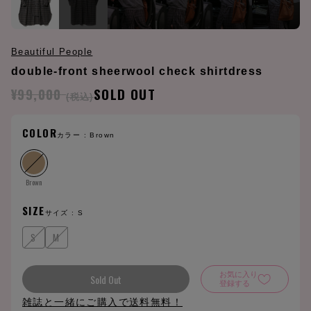
Beautiful People
double-front sheerwool check shirtdress
¥99,000
SOLD OUT
(税込)
COLOR
カラー :
Brown
Brown
SIZE
サイズ :
S
S
M
お気に入り
Sold Out
登録する
雑誌と一緒にご購入で送料無料！