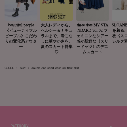
CLUÉL
Skirt
double-end sand wash silk flare skirt
CATEGORY