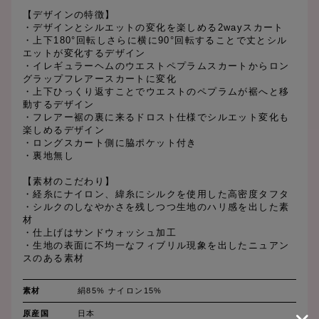
【デザインの特徴】
・デザインとシルエットの変化を楽しめる2wayスカート
・上下180°回転しさらに横に90°回転することで丈とシル
エットが変化するデザイン
・イレギュラーヘムのウエストペプラムスカートからロン
グラップフレアースカートに変化
・上下ひっくり返すことでウエストのペプラムが裾へと移
動するデザイン
・フレアー裾の裏に来るドロスト仕様でシルエット変化も
楽しめるデザイン
・ロングスカート側に脇ポケット付き
・裏地無し
【素材のこだわり】
・経糸にナイロン、緯糸にシルクを使用した高密度タフタ
・シルクのしなやかさを残しつつ生地のハリ感を出した素
材
・仕上げはサンドウォッシュ加工
・生地の表面に不均一なフィブリル現象を出したニュアン
スのある素材
素材
絹85% ナイロン15%
原産国
日本