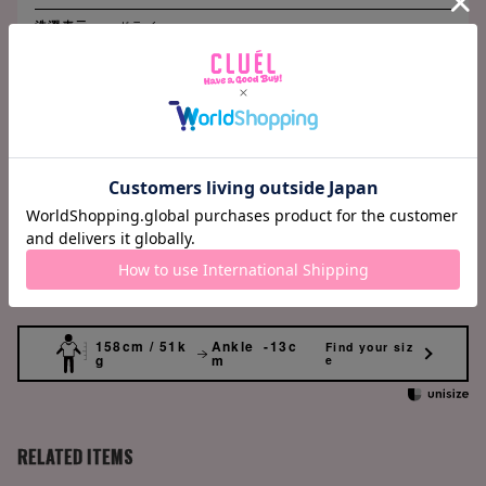
洗濯表示
ドライ
SIZE CHART
(cm)
M
ウエスト
64.5
ヒップ
63
着丈
79.5
158cm / 51k
Ankle -13c
Find your siz
g
m
e