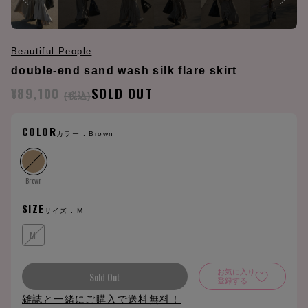
Beautiful People
double-end sand wash silk flare skirt
¥89,100
SOLD OUT
(税込)
COLOR
カラー :
Brown
Brown
SIZE
サイズ :
M
M
お気に入り
Sold Out
登録する
雑誌と一緒にご購入で送料無料！