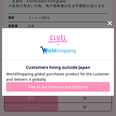
・耳部分：FOXbrown×FOXgreen
※自然の色合いの為、色の個体差が出る可能性があります
素材
コットン100％
原産国
日本
洗濯表示
水洗い可
SIZE CHART
(cm)
M
ウエスト
78
ヒップ
105
股上
30
股下
73
わたり
33