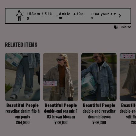
158cm / 51k
Ankle +10c
Find your siz
g
m
e