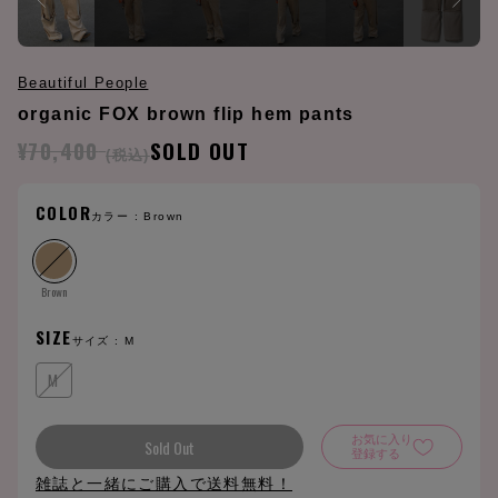
Beautiful People
organic FOX brown flip hem pants
¥70,400
SOLD OUT
(税込)
COLOR
カラー :
Brown
Brown
SIZE
サイズ :
M
M
お気に入り
Sold Out
登録する
雑誌と一緒にご購入で送料無料！