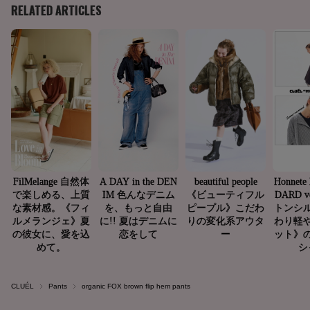
CLUÉL
Pants
organic FOX brown flip hem pants