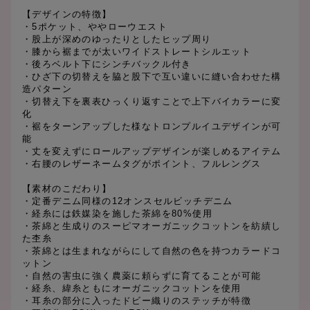
【デザインの特徴】
・5ポケット、ややローウエスト
・股上が深めのゆったりとしたヒップ周り
・膝から裾までが太いワイドストレートシルエット
・後ろベルト下にシンチバックル付き
・ひざ下の切替えを脇と股下で互い違いに縫い合わせた構
造パターン
・切替え下を裏表ひっくり返すことで上下バイカラーに変
化
・裾をターンアップした様なトロンプルイユデザインが可
能
・丈を変えずにロールアップデザインが楽しめるアイテム
・右腰のレザーネームタグがポイント、フルレングス
【素材のこだわり】
・定番デニム同様の12オンスセルビッチデニム
・経糸には鉄媒染を施した茶綿を80%使用
・茶綿と生成りのスーピマオーガニックコットンを紡績し
た杢糸
・茶綿とは生まれながらにして自然の色を持つカラードコ
ットン
・自然の害虫に強く農薬に頼らずに育てることが可能
・経糸、緯糸ともにオーガニックコットンを使用
・耳糸の部分に入ったドビー織りのステッチが特徴