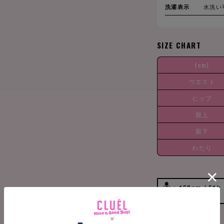
洗濯表示
水洗い
SIZE CHART
(cm)
ウエスト
ヒップ
股上
股下
わたり
158cm / 51k
g