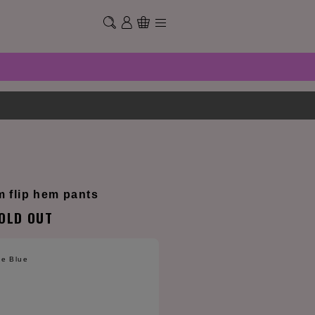
m flip hem pants
OLD OUT
e Blue