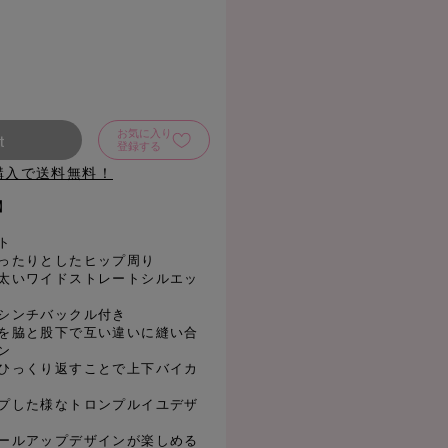
お気に入り
t
登録する
購入で送料無料！
】
ト
ったりとしたヒップ周り
太いワイドストレートシルエッ
シンチバックル付き
を脇と股下で互い違いに縫い合
ン
ひっくり返すことで上下バイカ
プした様なトロンプルイユデザ
ールアップデザインが楽しめる