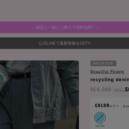
＼ 雑誌と一緒にご購入で送料無料！ /
公式LINEで最新情報をGET!!
SOLD OUT
Beautiful People
recycling deni
¥64,900
S
(税込)
COLOR
カラー :
Sax
Saxe Blu