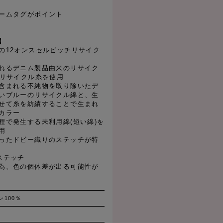
ームタグがポイント
】
の12オンスセルビッチリサイク
れるデニム製品由来のリサイク
たリサイクル糸を使用
含まれる不純物を取り除いたデ
いブルーのリサイクル綿と、生
せて糸を紡績することで生まれ
カラー
程で発生する未利用綿(短い綿)を
用
ったドビー織りのステッチが特
ステッチ
為、色の個体差が出る可能性が
ン100％