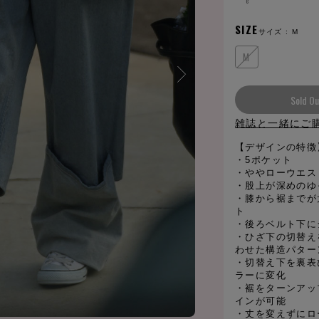
e
SIZE
サイズ :
M
M
Sold Ou
雑誌と一緒にご
【デザインの特徴
・5ポケット
・ややローウエス
・股上が深めのゆ
・膝から裾までが
ト
・後ろベルト下に
・ひざ下の切替え
わせた構造パター
・切替え下を裏表
ラーに変化
・裾をターンアッ
インが可能
・丈を変えずにロ