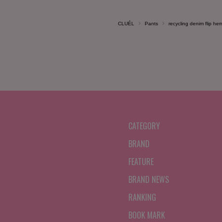
CLUÉL
Pants
recycling denim flip he
CATEGORY
BRAND
FEATURE
BRAND NEWS
RANKING
BOOK MARK