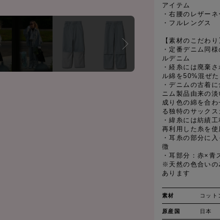
アイテム
・右腰のレザーネ
・フルレングス
【素材のこだわり
・定番デニム同様
ルデニム
・経糸には廃棄さ
ル綿を50%混ぜ
・デニムの古着に
ニム製品由来の淡
成り色の綿を合わ
る独特のサックス
・緯糸には紡績工
再利用した糸を使
・耳糸の部分に入
徴
・耳部分：赤×青
※天然の色合いの
あります
素材
コット
原産国
日本