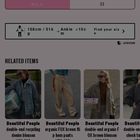
わたり
33
158cm / 51k
Ankle +10c
Find your siz
g
m
e