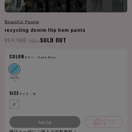
Beautiful People
recycling denim flip hem pants
¥64,900
SOLD OUT
(税込)
COLOR
カラー :
Saxe Blue
Saxe Blu
e
SIZE
サイズ :
M
M
お気に入り
Sold Out
登録する
雑誌と一緒にご購入で送料無料！