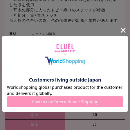
した糸を使用
・耳糸の部分に入ったドビー織りのステッチが特徴
・耳部分：赤×青ステッチ
※天然の色合いの為、色の個体差が出る可能性があります
素材
コットン100％
原産国
日本
洗濯表示
水洗い可
SIZE CHART
(cm)
M
ウエスト
78
ヒップ
105
股上
30
股下
73