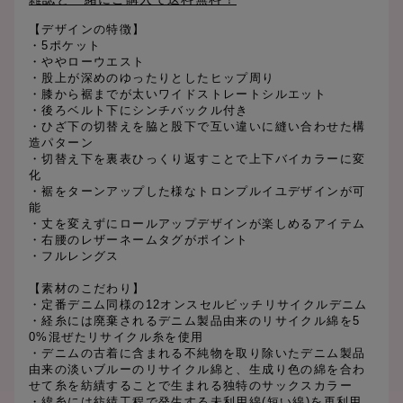
【デザインの特徴】
・5ポケット
・ややローウエスト
・股上が深めのゆったりとしたヒップ周り
・膝から裾までが太いワイドストレートシルエット
・後ろベルト下にシンチバックル付き
・ひざ下の切替えを脇と股下で互い違いに縫い合わせた構
造パターン
・切替え下を裏表ひっくり返すことで上下バイカラーに変
化
・裾をターンアップした様なトロンプルイユデザインが可
能
・丈を変えずにロールアップデザインが楽しめるアイテム
・右腰のレザーネームタグがポイント
・フルレングス
【素材のこだわり】
・定番デニム同様の12オンスセルビッチリサイクルデニム
・経糸には廃棄されるデニム製品由来のリサイクル綿を5
0%混ぜたリサイクル糸を使用
・デニムの古着に含まれる不純物を取り除いたデニム製品
由来の淡いブルーのリサイクル綿と、生成り色の綿を合わ
せて糸を紡績することで生まれる独特のサックスカラー
・緯糸には紡績工程で発生する未利用綿(短い綿)を再利用