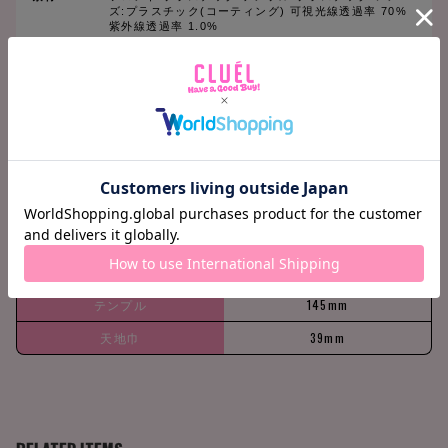
ズ:プラスチック(コーティング) 可視光線透過率 70%
紫外線透過率 1.0%
原産国
日本
洗濯表示
ー
SIZE CHART
(cm)
FREE
レンズ横巾
47mm
鼻巾
25mm
テンプル
145mm
天地巾
39mm