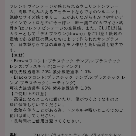
フレンチヴィンテージが感じられるウェリントンフレー
ム。肉厚で丸みのあるアセテートならではのシルエット。
絶妙なサイズ感でボリュームがありながらもかけやすいデ
ザインでレトロなのに今っぽい、唯一無二の“カワイさ×武
骨さ”はフレンチビンテージの空気感。また、CLUEL別注
カラーとして「デミブラウン(Brown)」をご用意！眼鏡の
産地である鯖江の職人たちによって作られたサングラス
で、日本製ならではの繊細なモノ作りと高い品質も魅力で
す。
【素材】
・Brown/フロント:プラスチック テンプル:プラスチック
レンズ:プラスチック(コーティング)
可視光線透過率 70% 紫外線透過率 1.0%
・Black/フロント:プラスチック テンプル:プラスチック レ
ンズ:プラスチック(コーティング)
可視光線透過率 65% 紫外線透過率 1.0%
【ご使用上の注意】
・高温になるところに置いたり、傷がつくようなものと一
緒に保管しないでください。
・危険を伴うことがある為、トンネルや暗いところでのご
使用は避けてください。
・長時間のご使用は避けてください。
素材
フロント:プラスチック テンプル:プラスチック レン