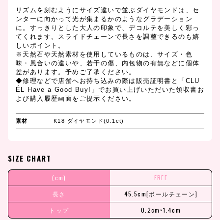
リズムを刻むようにサイズ違いで並ぶダイヤモンドは、セ
ンターに向かって光が集まるかのようなグラデーション
に。すっきりとした大人の印象で、デコルテを美しく彩っ
てくれます。スライドチェーンで長さを調整できるのも嬉
しいポイント。
※天然石や天然素材を使用しているものは、サイズ・色
味・風合いの違いや、若干の傷、内包物の有無などに個体
差があります。予めご了承ください。
◆修理などで店舗へお持ち込みの際は販売証明書と「CLU
ÉL Have a Good Buy!」でお買い上げいただいた領収書お
よび購入履歴画面をご提示ください。
素材
K18 ダイヤモンド(0.1ct)
SIZE CHART
(cm)
FREE
長さ
45.5cm[ボールチェーン]
トップ
0.2cm×1.4cm