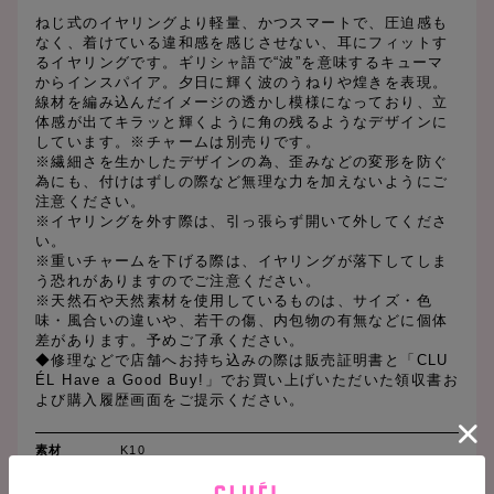
ねじ式のイヤリングより軽量、かつスマートで、圧迫感も
なく、着けている違和感を感じさせない、耳にフィットす
るイヤリングです。ギリシャ語で“波”を意味するキューマ
からインスパイア。夕日に輝く波のうねりや煌きを表現。
線材を編み込んだイメージの透かし模様になっており、立
体感が出てキラッと輝くように角の残るようなデザインに
しています。※チャームは別売りです。
※繊細さを生かしたデザインの為、歪みなどの変形を防ぐ
為にも、付けはずしの際など無理な力を加えないようにご
注意ください。
※イヤリングを外す際は、引っ張らず開いて外してくださ
い。
※重いチャームを下げる際は、イヤリングが落下してしま
う恐れがありますのでご注意ください。
※天然石や天然素材を使用しているものは、サイズ・色
味・風合いの違いや、若干の傷、内包物の有無などに個体
差があります。予めご了承ください。
◆修理などで店舗へお持ち込みの際は販売証明書と「CLU
ÉL Have a Good Buy!」でお買い上げいただいた領収書お
よび購入履歴画面をご提示ください。
素材
K10