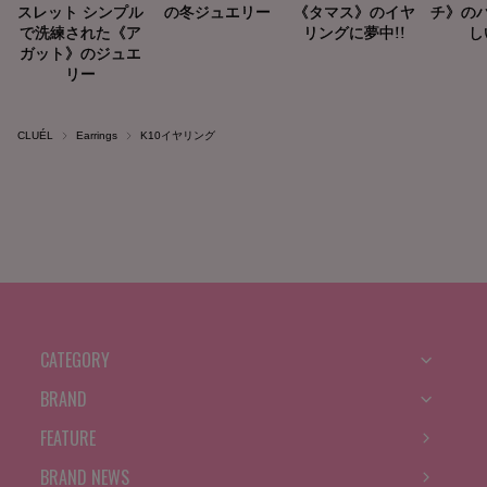
CLUÉL
Earrings
K10イヤリング
CATEGORY
BRAND
FEATURE
BRAND NEWS