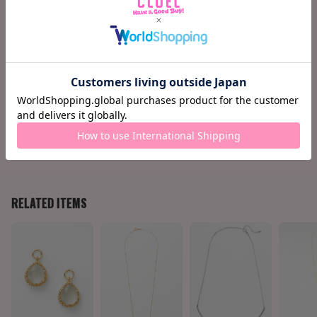
SIZE CHART
(cm)
FREE
縦
1
横
0.86
幅
0.28