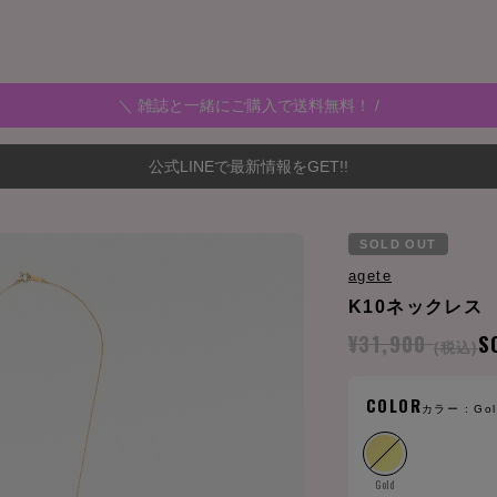
＼ 雑誌と一緒にご購入で送料無料！ /
公式LINEで最新情報をGET!!
SOLD OUT
agete
K10ネックレス
¥31,900
S
(税込)
COLOR
カラー :
Go
Gold