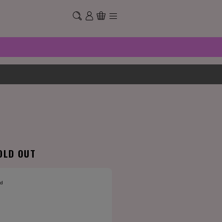
OLD OUT
ld