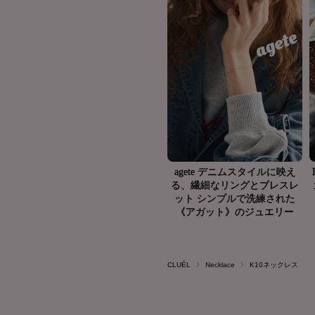
CLUÉL
Necklace
K10ネックレス