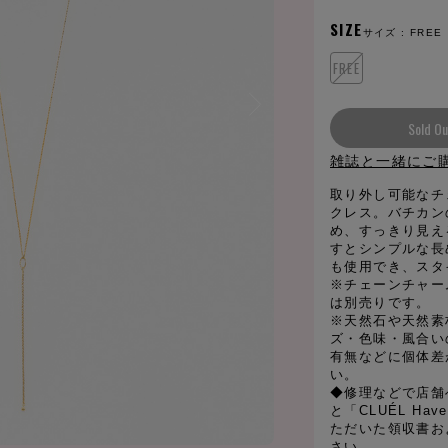
SIZE
サイズ :
FREE
FREE
Sold Ou
雑誌と一緒にご
取り外し可能なチ
クレス。バチカン
め、すっきり見え
すとシンプルな長
も使用でき、スタ
※チェーンチャー
は別売りです。
※天然石や天然素
ズ・色味・風合い
有無などに個体差
い。
◆修理などで店舗
と「CLUÉL Hav
ただいた領収書お
さい。