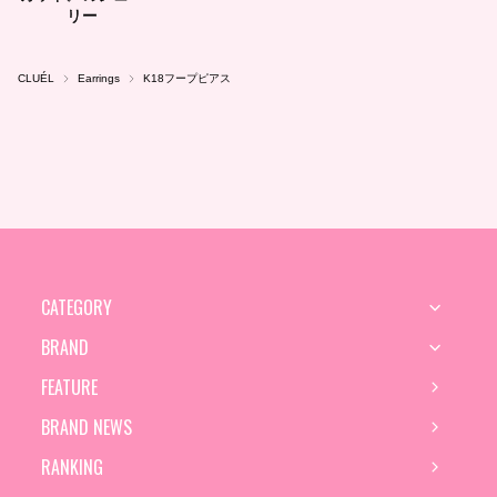
CLUÉL
Earrings
K18フープピアス
CATEGORY
BRAND
FEATURE
BRAND NEWS
RANKING