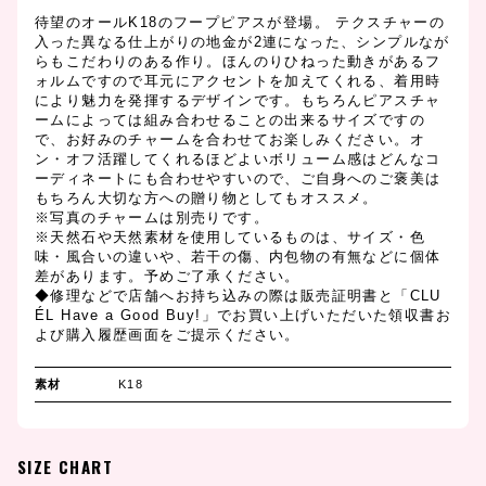
待望のオールK18のフープピアスが登場。 テクスチャーの
入った異なる仕上がりの地金が2連になった、シンプルなが
らもこだわりのある作り。ほんのりひねった動きがあるフ
ォルムですので耳元にアクセントを加えてくれる、着用時
により魅力を発揮するデザインです。もちろんピアスチャ
ームによっては組み合わせることの出来るサイズですの
で、お好みのチャームを合わせてお楽しみください。オ
ン・オフ活躍してくれるほどよいボリューム感はどんなコ
ーディネートにも合わせやすいので、ご自身へのご褒美は
もちろん大切な方への贈り物としてもオススメ。
※写真のチャームは別売りです。
※天然石や天然素材を使用しているものは、サイズ・色
味・風合いの違いや、若干の傷、内包物の有無などに個体
差があります。予めご了承ください。
◆修理などで店舗へお持ち込みの際は販売証明書と「CLU
ÉL Have a Good Buy!」でお買い上げいただいた領収書お
よび購入履歴画面をご提示ください。
素材
K18
SIZE CHART