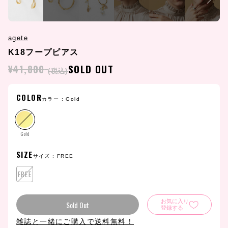
agete
K18フープピアス
¥41,800
SOLD OUT
(税込)
COLOR
カラー :
Gold
Gold
SIZE
サイズ :
FREE
FREE
お気に入り
Sold Out
登録する
雑誌と一緒にご購入で送料無料！