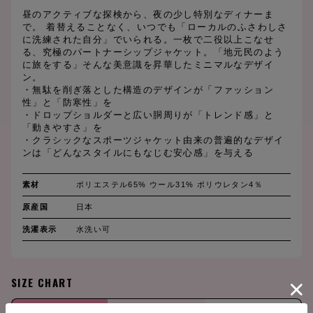
昼のアクティブな探検から、夜の少し特別なディナーま
で。 着替えることなく、いつでも「ローカルのふさわしさ
に洗練された自分」でいられる。一枚で二役以上こなせ
る、究極のパートナーシップジャケット。「地元民のよう
に旅をする」そんな美意識を昇華したミニマルなデザイ
ン。
・無駄を削ぎ落とした構造のデザインが「ファッション
性」と「防寒性」を
・ドロップショルダーと広い胴周りが「トレンド感」と
「動きやすさ」を
・クラシックなスポーツジャケット由来の普遍的なデザイ
ンは「どんなスタイルにもなじむ安心感」を与える
素材
ポリエステル65% ウール31% ポリウレタン4％
原産国
日本
洗濯表示
水洗い可
SIZE CHART
(cm)
S
M