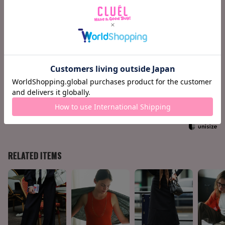
肩巾
56
57.5
バスト
128
132
袖丈
55
57.25
着丈
63
66
158cm / 51kg
M
Find your size