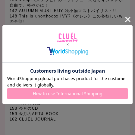
自由で、軽やかに！
142 AUTUMN MUST BUY 秋小物マストバイリスト!!
148 This is unorthodox IVY?《ケレン》この冬欲しいも
の全部!!
【Regular】
009 Termrnal 01 COACH
011 Termrnal 02 HERMÈS
013 Termrnal 03 Dear My Dress
015 Termrnal 04 LOUIS VUITTON
086 GOOD GIRLS GUIDE グッドガールの欲しい物リス
ト
090 連載大森仔佑子の「今日私が女の子であること」
152 Termrnal 05 ALTNEU
153 Terminal 06 OLD SCHOOL WEAR, MY BASICS!!
154 Termrnal 07 McGREGOR
155 Termrnal 08 UNICARE
156 今月のインタビュー
157 今月の映画
158 今月のCD
159 今月のART& BOOK
162 CLUÉL JOURNAL