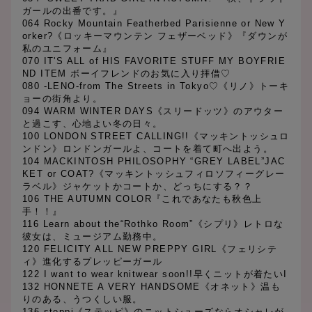
ガールの出番です。』
064 Rocky Mountain Featherbed Parisienne or New Y
orker?《ロッキーマウンテン フェザーベッド》『ダウンが
私のユニフォーム』
070 IT'S ALL of HIS FAVORITE STUFF MY BOYFRIE
ND ITEM ボーイフレンドのお気に入り拝借♡
080 -LENO-from The Streets in Tokyo♡《リノ》トーキ
ョーの街角より。
094 WARM WINTER DAYS《スリードッツ》のアウター
と過こす、心地よい冬の日々。
100 LONDON STREET CALLING!!《マッキントッシュロ
ンドン》ロンドンガールよ、コートを着て町へ出よう。
104 MACKINTOSH PHILOSOPHY “GREY LABEL”JAC
KET or COAT?《マッキントッシュフィロソフィーグレー
ラベル》ジャケットかコートか、どっちにする？？
106 THE AUTUMN COLOR『これであなたも秋色上
手！！』
116 Learn about the“Rothko Room”《シプリ》レトロな
彼女は、ミュージアム勤務中。
120 FELICITY ALL NEW PREPPY GIRL《フェリシテ
ィ》進化するプレッピーガール
122 I want to wear knitwear soon!!早くニットが着たいI
132 HONNETE A VERY HANDSOME《オネット》温も
りのある、うつくしい服。
136 steppi《ステッピ》のニットシューズならオシャレが