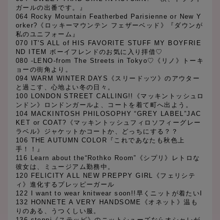
ガールの出番です。』
064 Rocky Mountain Featherbed Parisienne or New Y
orker?《ロッキーマウンテン フェザーベッド》『ダウンが
私のユニフォーム』
070 IT'S ALL of HIS FAVORITE STUFF MY BOYFRIE
ND ITEM ボーイフレンドのお気に入り拝借♡
080 -LENO-from The Streets in Tokyo♡《リノ》トーキ
ョーの街角より。
094 WARM WINTER DAYS《スリードッツ》のアウター
と過こす、心地よい冬の日々。
100 LONDON STREET CALLING!!《マッキントッシュロ
ンドン》ロンドンガールよ、コートを着て町へ出よう。
104 MACKINTOSH PHILOSOPHY “GREY LABEL”JAC
KET or COAT?《マッキントッシュフィロソフィーグレー
ラベル》ジャケットかコートか、どっちにする？？
106 THE AUTUMN COLOR『これであなたも秋色上
手！！』
116 Learn about the“Rothko Room”《シプリ》レトロな
彼女は、ミュージアム勤務中。
120 FELICITY ALL NEW PREPPY GIRL《フェリシテ
ィ》進化するプレッピーガール
122 I want to wear knitwear soon!!早くニットが着たいI
132 HONNETE A VERY HANDSOME《オネット》温も
りのある、うつくしい服。
136 steppi《ステッピ》のニットシューズならオシャレが