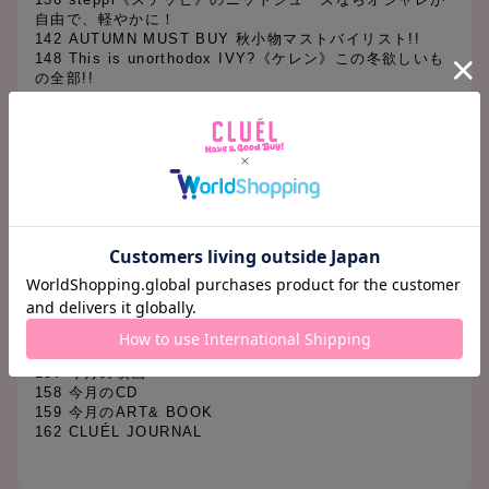
自由で、軽やかに！
142 AUTUMN MUST BUY 秋小物マストバイリスト!!
148 This is unorthodox IVY?《ケレン》この冬欲しいも
の全部!!
【Regular】
009 Termrnal 01 COACH
011 Termrnal 02 HERMÈS
013 Termrnal 03 Dear My Dress
015 Termrnal 04 LOUIS VUITTON
086 GOOD GIRLS GUIDE グッドガールの欲しい物リス
ト
090 連載大森仔佑子の「今日私が女の子であること」
152 Termrnal 05 ALTNEU
153 Terminal 06 OLD SCHOOL WEAR, MY BASICS!!
154 Termrnal 07 McGREGOR
155 Termrnal 08 UNICARE
156 今月のインタビュー
157 今月の映画
158 今月のCD
159 今月のART& BOOK
162 CLUÉL JOURNAL