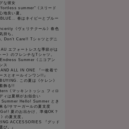
グな彼女
“effortless summer”《スリード
心地良い夏。
AVY,BLUE… 春はネイビーとブルー
of sincerity《ヴェリテクール》春色
気持ち。
im, Don’t Care!! Tシャツとデニ
BATEAU エフォートレスな季節がは
バトー》のフレンチなTシャツ。
... Endress Summer《ニコアン
ンス
E AND ALL IN ONE 『一枚着で
ースとオールインワン!!』
H BUYING. この夏は《ケレン》
飾る!!
Pattern《マッキントッシュ フィロ
ディは夏柄がお似合い
5 Summer Hello! Summer とき
来る!サマーガールの夏支度
et, Go!! 夏のお出かけ、準備OK？
ィ》の夏支度。
PRING ACCESSORIES 『グッド
選び。』