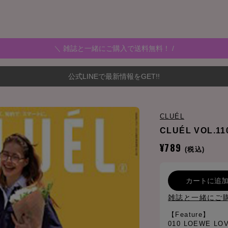
＼ 雑誌と一緒にご購入で送料無料！ /
公式LINEで最新情報をGET!!
CLUÉL
CLUÉL VOL.11
¥789
(税込)
カートに追
雑誌と一緒にご
【Feature】
010 LOEWE LO