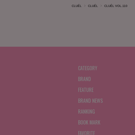
CLUÉL
CLUÉL
CLUÉL VOL.110
CATEGORY
BRAND
FEATURE
BRAND NEWS
RANKING
BOOK MARK
FAVORITE