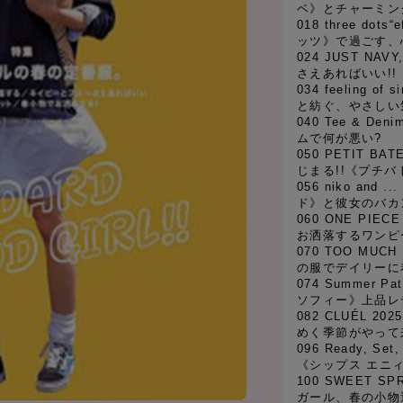
ベ》とチャーミン
018 three dots
ッツ》で過ごす、
024 JUST N
さえあればいい!!
034 feeling 
と紡ぐ、やさしい
040 Tee & Den
ムで何が悪い?
050 PETIT 
じまる!!《プチ
056 niko and 
ド》と彼女のバカ
060 ONE PIEC
お洒落するワンピ
070 TOO MUC
の服でデイリーに着
074 Summer 
ソフィー》上品レ
082 CLUÉL 202
めく季節がやって
096 Ready, S
《シップス エニ
100 SWEET S
ガール、春の小物