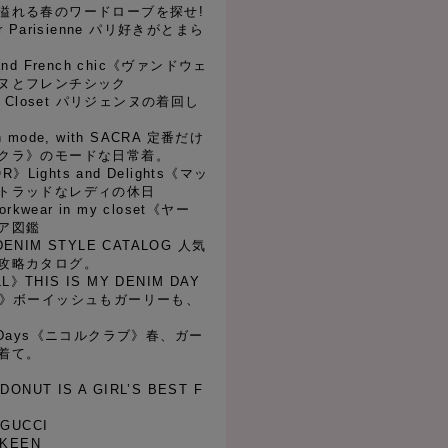
溢れる春のワードローブを探せ!
for Parisienne パリ好きがとまら
e and French chic《ヴァンドウェ
ヌとフレンチシック
ne's Closet パリジェンヌの着回し
 In mode, with SACRA 定番だけ
クラ》のモードな日常着。
》Lights and Delights《マッ
トラッドなレディの休日
rkwear in my closet《ヤー
ア図鑑
 DENIM STYLE CATALOG 人気
攻略カタログ。
LL》THIS IS MY DENIM DAY
ル》ボーイッシュもガーリーも、
New Days《ニコルクラブ》春、ガー
着て。
1 DONUT IS A GIRL’S BEST F
2 GUCCI
3 KEEN