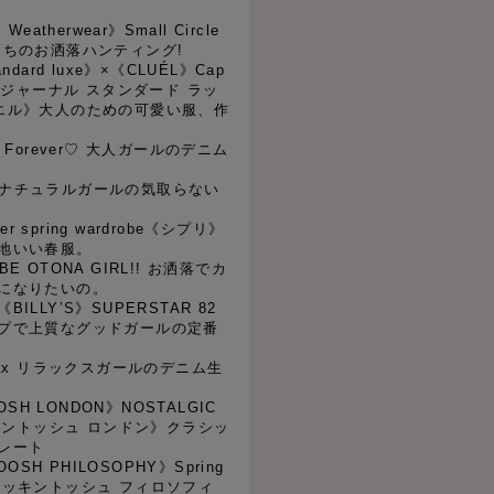
l Weatherwear》Small Circle
 彼女たちのお洒落ハンティング!
standard luxe》×《CLUÉL》Cap
tion《ジャーナル スタンダード ラッ
エル》大人のための可愛い服、作
yle Forever♡ 大人ガールのデニム
mi》ナチュラルガールの気取らない
er spring wardrobe《シプリ》
地いい春服。
O BE OTONA GIRL!! お洒落でカ
になりたいの。
×《BILLY’S》SUPERSTAR 82
プで上質なグッドガールの定番
 Relax リラックスガールのデニム生
TOSH LONDON》NOSTALGIC
ッキントッシュ ロンドン》クラシッ
レート
OOSH PHILOSOPHY》Spring
ng《マッキントッシュ フィロソフィ