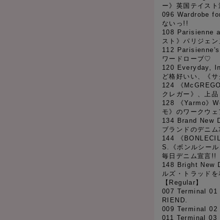
ー》英国テイスト
096 Wardrobe 
ないっ!!
108 Parisienn
スト》パリジェン
112 Parisien
ワードローブ♡
120 Everyday,
ど格好いい、《サ
124 《McGREGOR
クレガー》、上品
128 《Yarmo》Wo
モ》のワークウェ
134 Brand New
ブランドのデニム
144 《BONLECI
S.《ボンルシー
毎日デニム宣言!!
148 Bright 
ルズ・トラッドを
【Regular】
007 Terminal 0
RIEND.
009 Terminal 0
011 Terminal 0