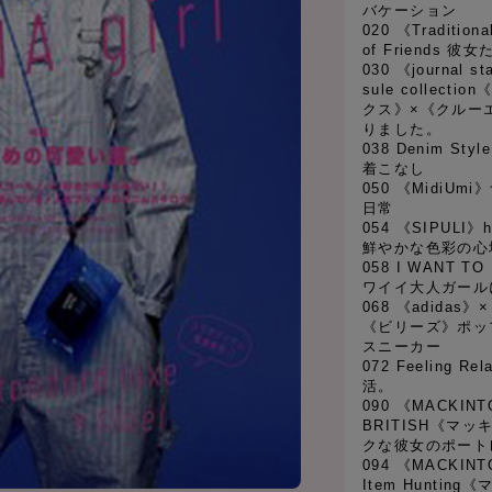
バケーション
020 《Traditiona
of Friends
030 《journal 
sule collec
クス》×《クルー
りました。
038 Denim St
着こなし
050 《MidiU
日常
054 《SIPULI》h
鮮やかな色彩の心
058 I WANT T
ワイイ大人ガール
068 《adidas》
《ビリーズ》ポッ
スニーカー
072 Feeling
活。
090 《MACKIN
BRITISH《マ
クな彼女のポート
094 《MACKINT
Item Hunti