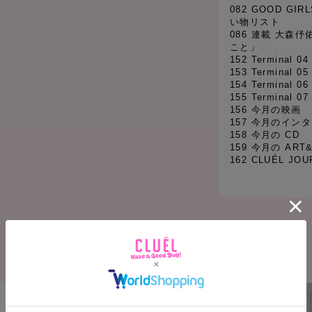
082 GOOD GI
い物リスト
086 連載 大森
こと」
152 Terminal 0
153 Terminal 05 
154 Terminal 06
155 Terminal 
156 今月の映画
157 今月のイン
158 今月の CD
159 今月の ART
162 CLUÉL JOU