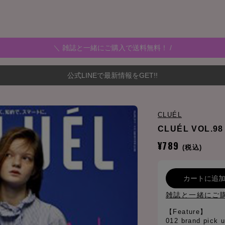
＼ 雑誌と一緒にご購入で送料無料！ /
公式LINEで最新情報をGET!!
CLUÉL
CLUÉL VOL.98
¥789
(税込)
カートに追
雑誌と一緒にご
【Feature】
012 brand pi