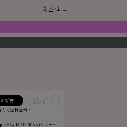
お気に入り
加する
登録する
購入で送料無料！
ck up《MIU MIU》彼女のサマー・