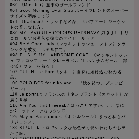
060 《MidiUmi》週末のガールフレンド
064 Good Morning Over Size ボーイフレンドのオーバー
サイズを羽織って♡
074 《Barbour》トラッドな名品、《バブアー》ジャケッ
トの着こなし方。
080 MY FAVORITE COLORS RED&NAVY 好きよ!! トリ
コロール♡お洒落な彼女のアイビールック
094 Be A Good Lady《マッキントッシュロンドン》クラ
シックな彼女、ホテルにて。
098 THIS IS MY HANDSOME COAT!!《マッキントッシ
ュ フィロソフィー “ グレーラベル ”》ハンサムガール、都
会派アウターを着る!!
102 CULLNI Le Parc《クルニ》自然に溶け込む秋の名
品。
106 POLO BCS for niko and... 『秋を待つ、プレッピー
ガール』
110 Le portrait フランスのリネンブランド《オネット》が
描く世界
116 Are You Knit Freeeak? ほっこりですが、、、なに
か?ニットマニアなワタシ♡
126 Maybe Parisienne♡《ボンルシール》きっと私もパ
リジェンヌ。
130 SIPULI レトロでシックな配色が可愛いわたしのお出
かけ服。
132 GOOD PRICE GOOD ITEM CIAOPANIC TYPY