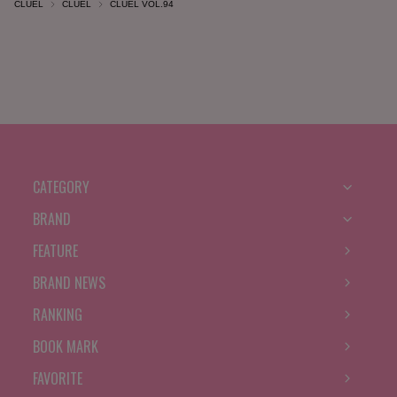
CLUÉL
CLUÉL
CLUÉL VOL.94
CATEGORY
BRAND
FEATURE
BRAND NEWS
RANKING
BOOK MARK
FAVORITE