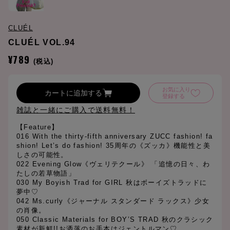
CLUÉL
CLUÉL VOL.94
¥789
(税込)
お気に入り
カートに追加する
登録する
雑誌と一緒にご購入で送料無料！
【Feature】
016 With the thirty-fifth anniversary ZUCC fashion! fa
shion! Let’s do fashion! 35周年の《ズッカ》機能性と美
しさの可能性。
022 Evening Glow《ヴェリテクール》 「追憶の日々、わ
たしの若草物語」
030 My Boyish Trad for GIRL 秋はボーイズトラッドに
夢中♡
042 Ms.curly《ジャーナル スタンダード ラックス》少女
の肖像。
050 Classic Materials for BOY’S TRAD 秋のクラシック
素材が新鮮!!お洒落のお手本はジェントルマン♡