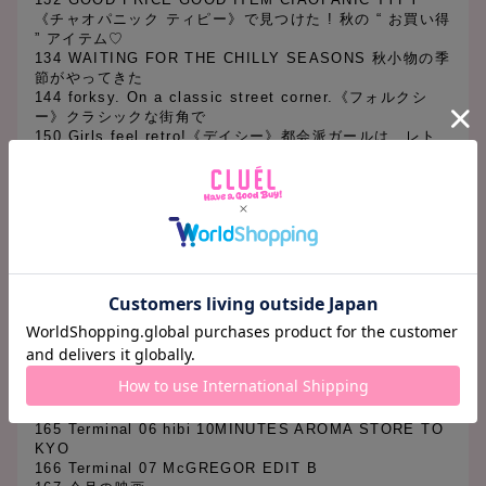
《チャオパニック ティピー》で見つけた ! 秋の “ お買い得
” アイテム♡
134 WAITING FOR THE CHILLY SEASONS 秋小物の季
節がやってきた
144 forksy. On a classic street corner.《フォルクシ
ー》クラシックな街角で
150 Girls feel retro!《デイシー》都会派ガールは、レト
ロに夢中♡
152 WHAT I “WANT!” in KELEN《ケレン》で見つけた、
可愛いモノ。
156 GIVE ME KNIT!!《サラ & ケイク》秋のはじまり
は、ニットに夢中♡
【Regular】
009 Terminal 01 GIVE ME MORE! CHANEL!!
011 Terminal 02 Yarmo × fofo fofa
013 Terminal 03 MOVIE -SWEATSHIRTS-
015 Terminal 04 Traditional Weatherwear
090 GOOD GIRLS GUIDE グッドガールの欲しい物リス
ト
160 連載 大森伃佑子の「今日 私が女の子であること」
164 Terminal 05 Let’s Custom-made!!
165 Terminal 06 hibi 10MINUTES AROMA STORE TO
KYO
166 Terminal 07 McGREGOR EDIT B