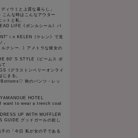
i 「ミディウミと上質な暮らし」
 Case こんな時はこんなアウター
ke ニットと私。
BREAD LIFE《ボンルシール》パ
。
WANT” i n KELEN《ケレン》で見
ノ。
.《フォルクシー. 》アメトラな彼女の
THE 80’ S STYLE《ビームス ボ
れて
HINGS《グラストンベリーオンライ
プはじまる。
ite Bottoms♡ 秋のパンツ・レッ
01 YAMANOUE HOTEL
I want to wear a trench coat
.
03 DRESS UP WITH MUFFLER
RLS GUIDE グッドガールの欲し
伃佑子の「今日 私が女の子である