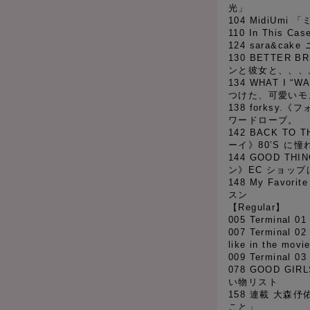
光」
104 MidiUm
110 In This
124 sara&ca
130 BETTER 
ンと彼女と、、、
134 WHAT I “
つけた、可愛いモ
138 forksy
ワードローブ。
142 BACK TO 
ーイ》80’S に憧
144 GOOD T
ン》EC ショッ
148 My Favor
スン
【Regular】
005 Terminal 
007 Terminal 02 
like in the movie
009 Terminal 
078 GOOD GI
い物リスト
158 連載 大森
こと」