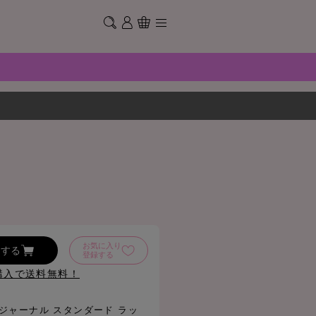
お気に入り
加する
登録する
購入で送料無料！
! !《ジャーナル スタンダード ラッ