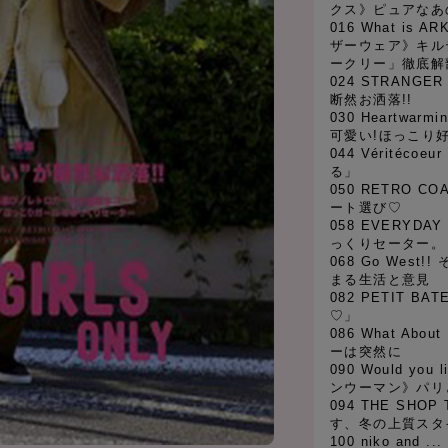
クス》ピュアなあ
016 What is
ザーウェア》キル
ークリー」徹底解
024 STRANGER
断然お洒落!!
030 Heartwar
可愛い!ほっこり
044 Véritéc
る」
050 RETRO C
ート選び♡
058 EVERYD
っくりセーター。
068 Go Wes
まる生活と意見
082 PETIT 
♡」
086 What Ab
ーは突然に
090 Would you
ンウーマン》パリ
094 THE SH
す、冬の上質スタ
100 niko an