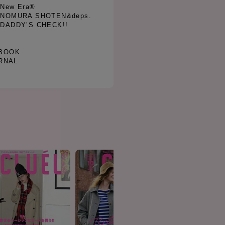
 New Era®
05 NOMURA SHOTEN&deps.
6 DADDY’S CHECK!!
BOOK
RNAL