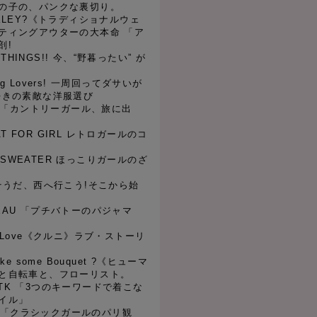
の子の、パンクな裏切り。
 ARKLEY?《トラディショナルウェ
ティングアウターの大本命 「ア
剖!
 THINGS!! 今、“野暮ったい” が
ming Lovers! 一周回ってダサいが
好きの素敵な洋服選び
oeur 「カントリーガール、旅に出
OAT FOR GIRL レトロガールのコ
AY SWEATER ほっこりガールのざ
t!! そうだ、西へ行こう!そこから始
BATEAU 「プチバトーのパジャマ
out Love《クルニ》ラブ・ストーリ
 like some Bouquet ?《ヒューマ
と自転車と、フローリスト。
OP TK 「3つのキーワードで着こな
イル」
d ... 「クラシックガールのパリ観