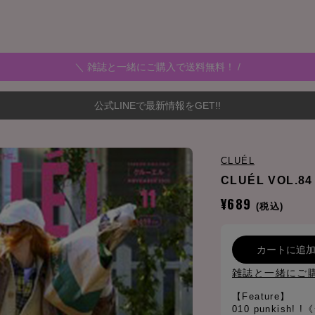
＼ 雑誌と一緒にご購入で送料無料！ /
公式LINEで最新情報をGET!!
CLUÉL
CLUÉL VOL.84
¥689
(税込)
カートに追
雑誌と一緒にご
【Feature】
010 punkish