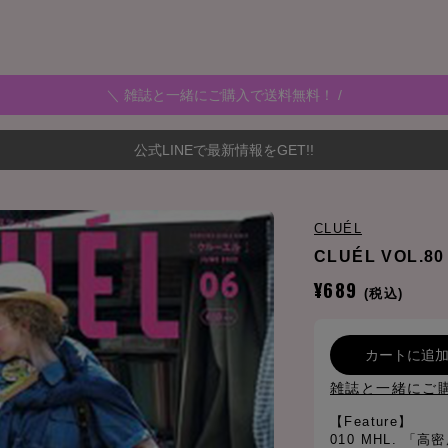
＼ 雑誌と一緒にご購入で送料無料！ /
公式LINEで最新情報をGET!!
CLUÉL
CLUÉL VOL.80
¥689
(税込)
カートに追
雑誌と一緒にご
【Feature】
010 MHL. 