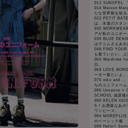
012 SUNSPE
014 Maison 
たな世界観を知る
022 PETIT B
は、永遠のスタン
030 WORKWEA
アが私のユニホー
038 BLUE DEN
はデニムさえあれ
048 FIND YOU
も着ていたい、上
060 Wardrobe
日。
068 LOVE BO
ーダー着たいよ。
076 niko an
ちのユニフォーム
086 Unvesno × 
SCHOOL 放課
090 KELEN GO
S ! お洒落なあ
ワンピース。
094 MOREP
のベーシック服
098 Hello!! 