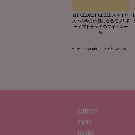
CLUÉL
CLUÉL
CLUÉL VOL.80
CATEGORY
BRAND
FEATURE