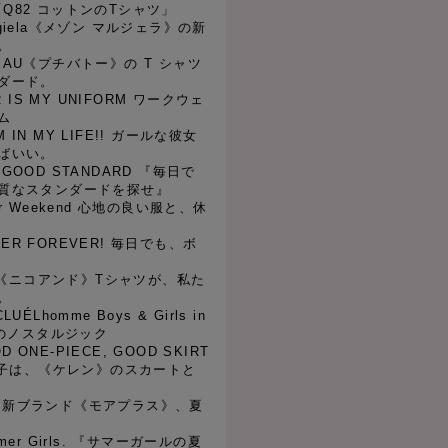
L 「Q82 コットンのTシャツ」
Margiela《メゾン マルジェラ》の新
。
ATEAU《プチバトー》の T シャツ
ダード。
R IS MY UNIFORM ワークウェ
ム
IM IN MY LIFE!! ガールな彼女
ばいい。
R GOOD STANDARD 『毎日で
質なスタンダードを探せ』
 for Weekend 心地の良い服と、休
RDER FOREVER! 毎日でも、ボ
d ...《ニコアンド》Tシャツが、私た
。
CLUÉLhomme Boys & Girls in
後のノスタルジック
OD ONE-PIECE, GOOD SKIRT
の子は、《ケレン》のスカートと
LUS 新ブランド《モアプラス》、夏
Summer Girls. 『サマーガールの夏