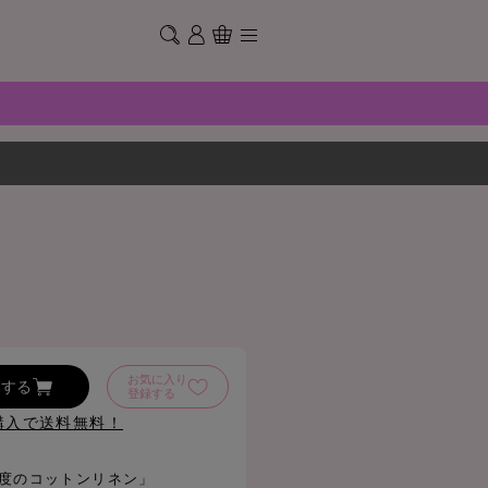
お気に入り
加する
登録する
購入で送料無料！
「高密度のコットンリネン」