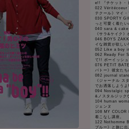
e!! 『チケット
022 Véritécoeu
テクール》マイ・
030 SPORTY G
っと可愛く着たい
040 sara & ca
《サラ&ケイク》
046 BOYS ZA
イな雑貨が欲しい
052 Like a b
062 Ready For 
て!! ボーイッシ
076 PETIT BAT
バトー》彼女たち
082 journal sta
《ジャーナル ス
でお洒落しようよ
094 Nostalgic s
&ノスタルジック
104 human wom
ジェンヌ
108 MY COLO
着こなし講座。
122 Nothomme
ブルー》と旅に出