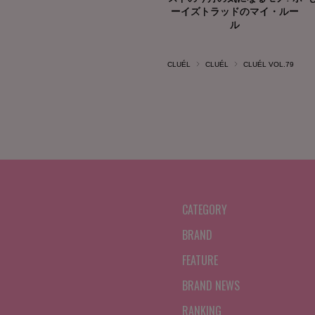
CLUÉL
CLUÉL
CLUÉL VOL.79
CATEGORY
BRAND
FEATURE
BRAND NEWS
RANKING