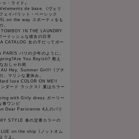
・トゥ・ライド』
r Vetements de base.《ヴェリ
フェイバリット・ベーシック
IRL on the way スポーティをも
の。
ke TOMBOY IN THE LAUNDRY
ボーイッシュな彼女の日常
KKA CATALOG 女の子だってボー
!
oy in PARIS パリの少年のように。
Spring?Are You Boyish? 教え
ュなおしゃれ術
EAU Hey, Summer Girl!!《プチ
の、マリンな夏休み。
ndard luxe COLOR ON ME!!
タンダード ラックス》夏はカラー
!
pring with Girly dress ガーリー
な春ワンピ
an Dear Parisienne 4人のパリ
R MY STYLE 春の定番カラーの
 BLUE on the ship《ノットオム
ようよ。