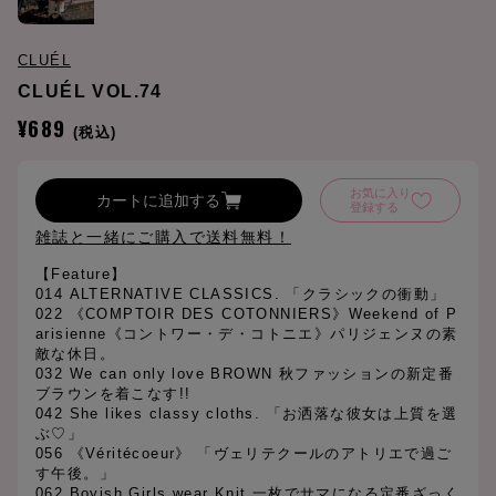
CLUÉL
CLUÉL VOL.74
¥689
(税込)
お気に入り
カートに追加する
登録する
雑誌と一緒にご購入で送料無料！
【Feature】
014 ALTERNATIVE CLASSICS. 「クラシックの衝動」
022 《COMPTOIR DES COTONNIERS》Weekend of P
arisienne《コントワー・デ・コトニエ》パリジェンヌの素
敵な休日。
032 We can only love BROWN 秋ファッションの新定番
ブラウンを着こなす!!
042 She likes classy cloths. 「お洒落な彼女は上質を選
ぶ♡」
056 《Véritécoeur》 「ヴェリテクールのアトリエで過ご
す午後。」
062 Boyish Girls wear Knit 一枚でサマになる定番ざっく