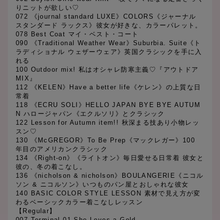
りニットが欲しい♡
072 《journal standard LUXE》COLORS《ジャーナル
スタンダード ラックス》彼女が好きな、カラーパレット。
078 Best Coat マイ・ベスト・コート
090 《Traditional Weather Wear》Suburbia. Suite《ト
ラディショナル ウェザーウェア》英国クラシックを手に入
れる
100 Outdoor mix! 私はオシャレ防寒主義♡『アウトドア
MIX』
112 《KELEN》Have a better life《ケレン》の上質な日
常着
118 《ECRU SOLI》HELLO JAPAN BYE BYE AUTUM
N ハロージャパン《エクルソリ》とクラシック
122 Lesson for Autumn item!! 秋深まる技あり小物レッ
スン♡
130 《McGREGOR》To Be Prep《マックレガー》100
年目のアメリカンクラシック
134 《Right-on》《ライトオン》毎日愛せる日常着 彼女と
彼の、冬の着こなし。
136 《nicholson & nicholson》BOULANGERIE《ニコル
ソン & ニコルソン》いつものパン屋とおしゃれな彼女
140 BASIC COLOR STYLE LESSON 素材で見え方が変
わるベーシックカラー着こなしレッスン
【Regular】
007 Terminal 01 She Loves a Gold