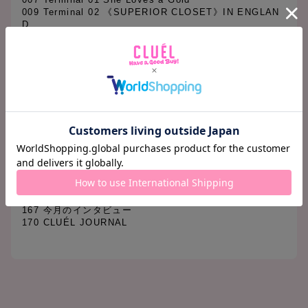
009 Terminal 02 《SUPERIOR CLOSET》IN ENGLAN
D
011 Terminal 03 LOVE ME KNIT《nest Robe》
013 Terminal 04 PRETTY GIFT
096 GOOD GIRLS GUIDE グッドガールの欲しい物リス
ト
152 連載 大森伃佑子の「今日 私が女の子であること」
156 Terminal 05 Véritécoeur
157 Terminal 06 Give me CLASSIC BOOTS
158 Terminal 07 GINZA innit
159 Terminal 08 AS. CRAFT FURNITURE
160 GOOD LOOKING for Cosmetic 素敵なコスメの見つ
け方
164 今月の映画
165 今月の CD
166 今月の ART&BOOK
167 今月のインタビュー
170 CLUÉL JOURNAL