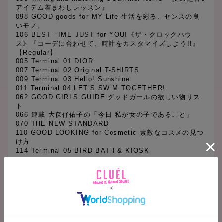
アイテム着まわしレッスン』
098 GOOD goods for MY Life 生活を彩る、センスの良
いモノ。
106 BEST TIME JUST for YOU!《ザ・クロックハウ
ス》『コーデに合わせて、時計をカスタマイズしよう!!』
【Regular】
005 Terminal 01 DIOR
007 Terminal 02 Original T-SHIRTS
009 Terminal 03 Hello! Sunshine
011 Terminal 04 LET’S SWIM TOGETHER!
062 GOOD GIRLS GUIDE グッドガールの欲しい物リス
ト
066 連載 大森伃佑子の「今日 私が女の子であること」
070 THE NEW STANDARD
110 GOOD LOOKING for Cosmetic 素敵なコスメの見つ
け方
114 Terminal 05 BIRD BATH & KIOSK
115 Terminal 06 WE LOVE PLANTS
116 Terminal 07 CAFE MUG IN MY ROOM
118 今月のインタビュー
119 今月の映画
120 今月の CD
121 今月の ART&BOOK
122 CLUÉL JOURNAL