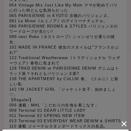
054 Vintage Mix Just Like My Mom ママが初めてパリ
に行った時どんな気持ちだった
065 PARISIENNE in KYOTO 京都のパリジェンヌ。
081 Le Minor《ルミノア》のデイリーナチュナル。
086 PARISIENNE ROOMS & STYLES パリジェンヌの
ワードローブが見たい!
098 nest Robe《ネストローブ》シャンゼリゼ通りの彼
女。
102 MADE IN FRANCE 彼女のスタイルは"フランスかぶ
れ?”
122 Traditional Weatherwear《トラディショナル ウェザ
ーウェア》春色に包まれて
128 TRAD DENIM or PARISIENNE DENIM デニムはト
ラッド派？それともパリジェンヌ派?
138 THE APARTMENT by CULLNI 春、《クルニ》と新
しい私
142 I'M JACKET GIRL 「ジャケット女子、始めましょ
♡」
【Regular】
006 連載：MHL「こだわりの生地を着こなす」
009 Terminal 01 DEAR LITTLE LADY
011 Terminal 02 SPRING NEW ITEM
013 Terminal 03 EVERYDAY WEAR DENIM & SHIRTS
110 連載 ジャーナルスタンダードラックスの名品。