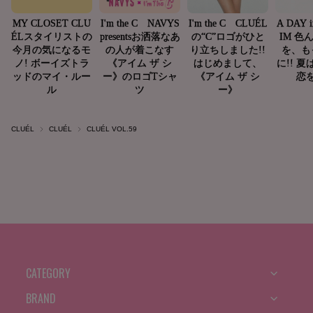
CLUÉL
CLUÉL
CLUÉL VOL.59
CATEGORY
BRAND