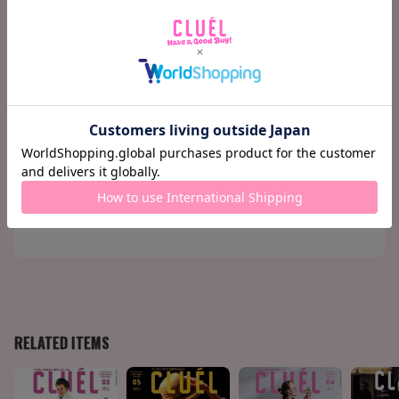
116 TOKYO BRAND NEWS
120 THE NEW STANDARD
152 連載：大森伃佑子の「私が女の子であること」
156 GOOD LOOKING for Cosmetic 素敵なコスメの見つ
けかた。
160 Terminal 04 BIRKENSTOCK & Proenza Schouler
161 Terminal 05 LOVE TART
162 Terminal 06 LINEN AND BEAUTIFUL COLORS
163 Terminal 07 finestaRt
164 今月の気になる人
165 今月の映画
166 今月のCD
167 今月のART & BOOK
170 CLUÉL JOURNAL