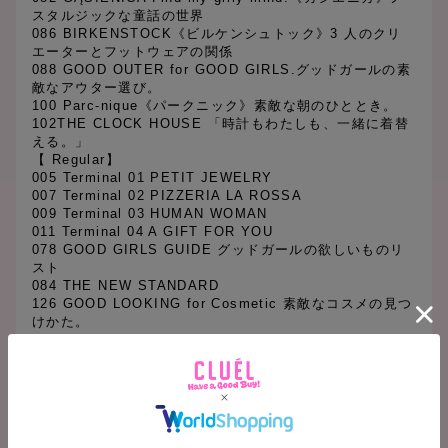
スタルジックな童話の世界
086 BIRKENSTOCK《ビルケンシュトック》3 人のクリ
エーターとフットウェアの関係
088 GOOD OUTER for GOOD GIRLS.グッドガールの素
敵なアウター選び。
100 Parc-nique《パークニック》素敵な朝のひととき。
102THE CLOCK HOUSE 「時計もわたしも、一緒に着替
える。」
【 Regular】
005 Terminal 01 PETIT JEWELRY
007 Terminal 02 PIZZERIA LA ROSSA
009 Terminal 03 HUMAN WOMAN
011 Terminal 04 A GIFT FOR YOU
078 GOOD GIRLS GUIDE グッドガールの欲しいものリ
スト
084 THE NEW STANDARD
126 GOOD LOOKING for Cosmetic 素敵なコスメの見つ
けかた。
129 Terminal 05 Long things good things
130 Terminal 06 ORIGINAL EGG SANDWICH
131 Terminal 07 COTO MONO MICHI AT TOKYO
132 今月の気になる人
133 今月の映画
134 今月のCD
135 今月の ART&BOOK