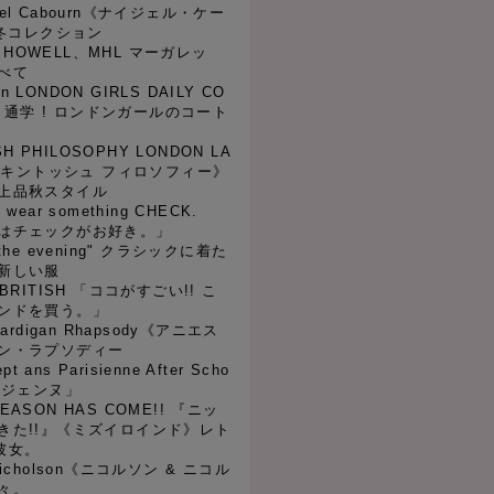
igel Cabourn《ナイジェル・ケー
秋冬コレクション
T HOWELL、MHL マーガレッ
べて
in LONDON GIRLS DAILY CO
勤、通学 ! ロンドンガールのコート
SH PHILOSOPHY LONDON LA
マッキントッシュ フィロソフィー》
上品秋スタイル
s wear something CHECK.
はチェックがお好き。」
n the evening" クラシックに着た
新しい服
uy BRITISH 「ココがすごい!! こ
ンドを買う。」
- Cardigan Rhapsody《アニエス
ン・ラプソディー
sept ans Parisienne After Scho
リジェンヌ」
 SEASON HAS COME!! 『ニッ
きた!!』《ミズイロインド》レト
彼女。
n&nicholson《ニコルソン & ニコル
々。