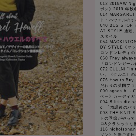
012 2019AW N
ボン》2019 年
014 MARGARE
ト・ハウエルのす
040 BUS STOP 
AT STYLE 通
スタイル
054 MACKINTO
DY STYLE《
ロンドンレディの
060 They alway
「ロンドンガール
072 CULLNI "I
い。《クルニ》の
076 How to B
だわりの英国ブラ
090 agnes b. 
ベー》カーディガ
094 Bilitis dix-
ol 「放課後のパ
098 THE KNIT
トの季節がやって
ロ&クラシックな
116 nicholso
ソン》と過ごす日