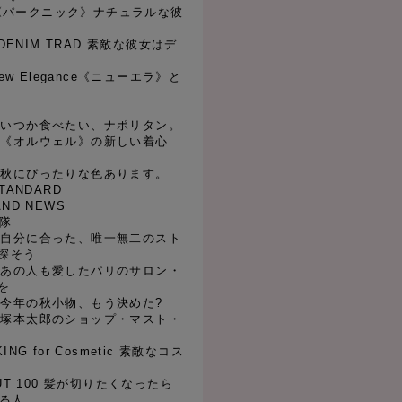
ique《パークニック》ナチュラルな彼
ET DENIM TRAD 素敵な彼女はデ
 New Elegance《ニューエラ》と
l 01 いつか食べたい、ナポリタン。
l 02 《オルウェル》の新しい着心
l 03 秋にぴったりな色あります。
STANDARD
AND NEWS
検隊
l 04 自分に合った、唯一無二のスト
探そう
l 05 あの人も愛したパリのサロン・
を
l 06 今年の秋小物、もう決めた?
l 07 塚本太郎のショップ・マスト・
KING for Cosmetic 素敵なコス
 CUT 100 髪が切りたくなったら
なる人