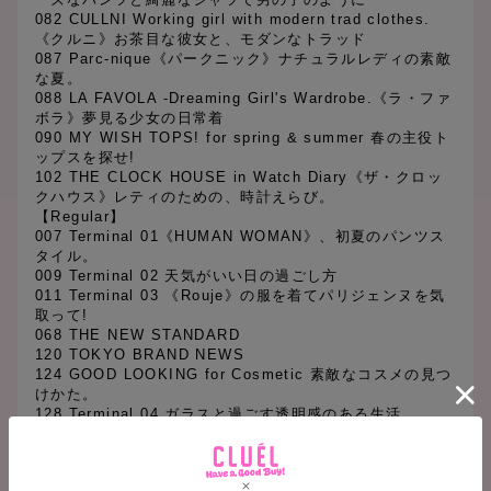
082 CULLNI Working girl with modern trad clothes.
《クルニ》お茶目な彼女と、モダンなトラッド
087 Parc-nique《パークニック》ナチュラルレディの素敵
な夏。
088 LA FAVOLA -Dreaming Girl's Wardrobe.《ラ・ファ
ボラ》夢見る少女の日常着
090 MY WISH TOPS! for spring & summer 春の主役ト
ップスを探せ!
102 THE CLOCK HOUSE in Watch Diary《ザ・クロッ
クハウス》レティのための、時計えらび。
【Regular】
007 Terminal 01《HUMAN WOMAN》、初夏のパンツス
タイル。
009 Terminal 02 天気がいい日の過ごし方
011 Terminal 03 《Rouje》の服を着てパリジェンヌを気
取って!
068 THE NEW STANDARD
120 TOKYO BRAND NEWS
124 GOOD LOOKING for Cosmetic 素敵なコスメの見つ
けかた。
128 Terminal 04 ガラスと過ごす透明感のある生活
129 Terminal 05《イリュニフォーム》の新しい旗艦店が
オープン
130 Terminal 06 素敵なツヤ髪レディになるために。