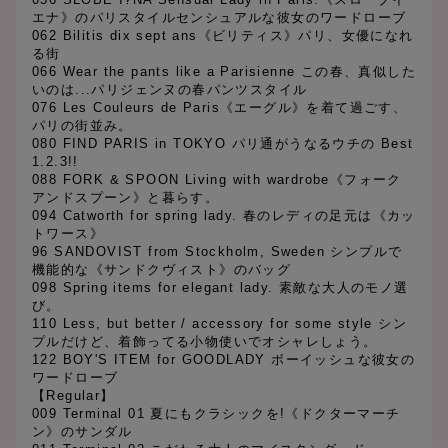
エナ》のパリスタイルセンシュアルな彼女のワードローブ
062 Bilitis dix sept ans《ビリティス》パリ、女優になれ
る街
066 Wear the pants like a Parisienne この春、真似した
いのは...パリジェンヌの春パンツスタイル
076 Les Couleurs de Paris《エーグル》を着て過ごす、
パリの街並み。
080 FIND PARIS in TOKYO パリ通がうなるウチの Best
1.2.3!!
088 FORK & SPOON Living with wardrobe《フォーク
アンドスプーン》と暮らす。
094 Catworth for spring lady. 春のレディの足元は《カッ
トワース》
96 SANDOVIST from Stockholm, Sweden シンプルで
機能的な《サンドクヴィスト》のバッグ
098 Spring items for elegant lady. 素敵な大人のモノ選
び。
110 Less, but better / accessory for some style シン
プルだけど、着飾ってる小物使いでオシャレしょう。
122 BOY'S ITEM for GOODLADY ボーイッシュな彼女の
ワードローブ
【Regular】
009 Terminal 01 夏にもクラシックを!《ドクターマーチ
ン》のサンダル