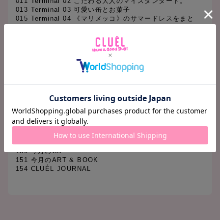
011 Terminal 02 こだわる大人のマイスタンダード。
013 Terminal 03 可愛い缶とお菓子
015 Terminal 04 《マリメッコ》のサマードレスをまと
う。
092 THE NEW STANDARD
136 GOOD LOOKING for Cosmetic 素敵なコスメの見つ
けかた。
139 MY HAIR CUT 100
140 TOKYO BRAND NEWS
144 Terminal 05 雨に唄いたくなる、私のお気に入りのレ
イングッズ
145 Terminal 06 塚本太郎のショップ・マスト・ゴー・オ
ン
146 Terminal 07 新生活!グッドな朝食?
147 Terminal 08 何もない休日の過ごし方。
148 今月の気になる人
149 今月の映画
150 今月のCD
151 今月のART & BOOK
154 CLUÉL JOURNAL