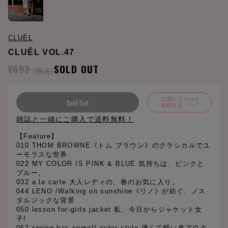
CLUÉL
CLUÉL VOL.47
¥693
SOLD OUT
(税込)
お気に入り
Sold Out
登録する
雑誌と一緒にご購入で送料無料！
【Feature】
010 THOM BROWNE《トム ブラウン》のクラシカルでユ
ーモラスな世界
022 MY COLOR IS PINK & BLUE 気持ちは、ピンクと
ブルー。
032 a la carte 大人レディの、春のお気に入り。
044 LENO /Walking on sunshine《リノ》が紡ぐ、ノス
タルジックな背景
050 lesson for-girls jacket 私、今日からジャケット女
子!
062 spring has come!! outer style 薄くて軽い春アウタ