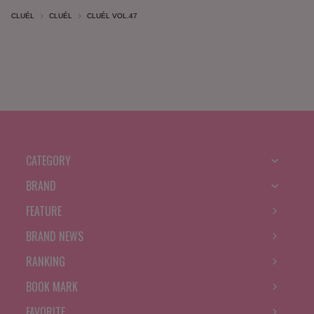
CLUÉL
CLUÉL
CLUÉL VOL.47
CATEGORY
BRAND
FEATURE
BRAND NEWS
RANKING
BOOK MARK
FAVORITE