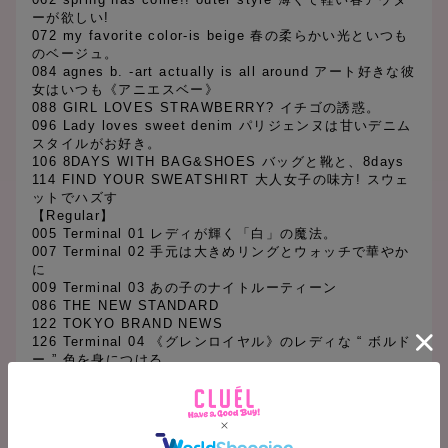
ーが欲しい!
072 my favorite color-is beige 春の柔らかい光といつも
のベージュ。
084 agnes b. -art actually is all around アート好きな彼
女はいつも《アニエスベー》
088 GIRL LOVES STRAWBERRY? イチゴの誘惑。
096 Lady loves sweet denim パリジェンヌは甘いデニム
スタイルがお好き。
106 8DAYS WITH BAG&SHOES バッグと靴と、8days
114 FIND YOUR SWEATSHIRT 大人女子の味方! スウェ
ットでハズす
【Regular】
005 Terminal 01 レディが輝く「白」の魔法。
007 Terminal 02 手元は大きめリングとウォッチで華やか
に
009 Terminal 03 あの子のナイトルーティーン
086 THE NEW STANDARD
122 TOKYO BRAND NEWS
126 Terminal 04 《グレンロイヤル》のレディな “ ボルド
ー ” 色を身につける。
127 Terminal 05 アニマルモチーフの虜
128 Terminal 06 塚本太郎のショップ・マスト・ゴー・オ
ン
129 Terminal 07 靴とバッグと、洒落 T シャツ。