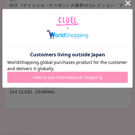
013 《ナイジェル・ケーボン》の新作のコレクション・ブ
ック vol.02
094 THE NEW STANDARD
134 TOKYO BRAND NEWS
138 Terminal 04 質の高いプレッピースタイルを目指そう
139 Terminal 05 レディへ、品のあるアクセサリーを。
140 Terminal 06 塚本太郎のショップ・マスト・ゴー・オ
ン
141 Terminal 07 手元を紳士的に飾る腕時計が欲しい !
142 PROFESSIONAL MAKE-UP METHOD 山田印
145 MY HAIR CUT 100 髪が切りたくなったら
146 スイーツ探検隊
148 今月の気になる人
149 今月の映画
150 今月の CD
151 今月の ART&BOOK
154 CLUÉL JOURNAL