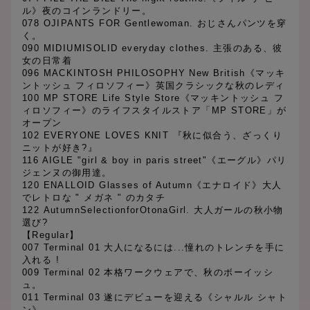
ル》夜のコインランドリー。
078 OJIPANTS FOR Gentlewoman. おじさんパンツを穿
く。
090 MIDIUMISOLID everyday clothes. 主張のある、彼
女の日常着
096 MACKINTOSH PHILOSOPHY New British《マッキ
ントッシュ フィロソフィー》英国クラシックな秋のレディ
100 MP STORE Life Style Store《マッキントッシュ フ
ィロソフィー》のライフスタイルストア「MP STORE」が
オープン
102 EVERYONE LOVES KNIT 『秋に似合う、ざっくり
ニットが好き?』
116 AIGLE "girl & boy in paris street"《エーグル》パリ
ジェンヌの御用達。
120 ENALLOID Glasses of Autumn《エナロイド》大人
でレトロな " メガネ " のカタチ
122 AutumnSelectionforOtonaGirl. 大人ガールの秋小物
選び?
【Regular】
007 Terminal 01 大人になるには...憧れのトレンチを手に
入れる !
009 Terminal 02 本格ワークウェアで、秋のボーイッシ
ュ。
011 Terminal 03 遂にデビューを迎える《シャルル シャト
ン》