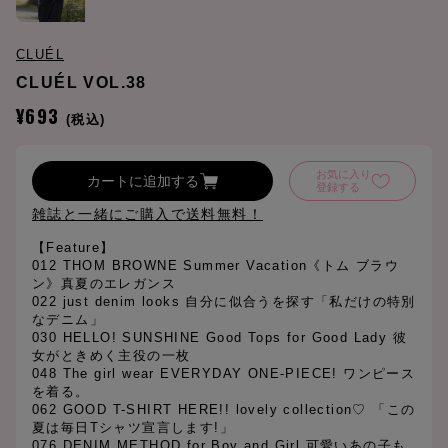
CLUÉL
CLUÉL VOL.38
¥693
(税込)
お気に入り
カートに追加する
登録する
雑誌と一緒にご購入で送料無料！
【Feature】
012 THOM BROWNE Summer Vacation《トム ブラウ
ン》真夏のエレガンス
022 just denim looks 自分に似合うを探す「私だけの特別
なデニム」
030 HELLO! SUNSHINE Good Tops for Good Lady 彼
女がときめく主役の一枚
048 The girl wear EVERYDAY ONE-PIECE! ワンピース
を着る。
062 GOOD T-SHIRT HERE!! lovely collection♡ 「この
夏は毎日Tシャツ宣言します!」
076 DENIM METHOD for Boy and Girl 可愛いあの子も