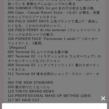
知っている 素敵なデニムはシンプルに着る
086 SUMMER ITEMS for girl 女の子が好きな夏小物。
096 Cepo - Casual Resort Style -《セポ》が贈る、初夏
のカジュアルリゾートスタイル
098 POLO SHIRT DAYS 人気ブランドで選ぶ!!「真似し
たくなる、こだわりのポロシャツ。」
106 FRED PERRY At the terminal《フレッドペリー》ク
ラシックなポロシャツの魅力。
108 PORKER FACE “Parisienne 1 week♡”《ポーカー
フェイス》と、1週間。
【Regular】
005 Terminal 01 ムードのある夏小物
007 Terminal 02 《トラディショナル ウェザーウェア》の
オーセンティックなコレクション
009 Terminal 03 《ミディウミソリッド》夏のスポーティ
ースタイル
011 Terminal 04 塚本太郎のショップ・マスト・ゴー・オ
ン
084 THE NEW STANDARD
100 髪が切りたくなったら
110 TOKYO BRAND NEWS
114 PROFESSIONAL MAKE-UP METHOD 山田印
117 MY HAIR CUT
118 スイーツ探検隊
120 Terminal 05 HUMAN WOMANとCLUÉLのコラボに