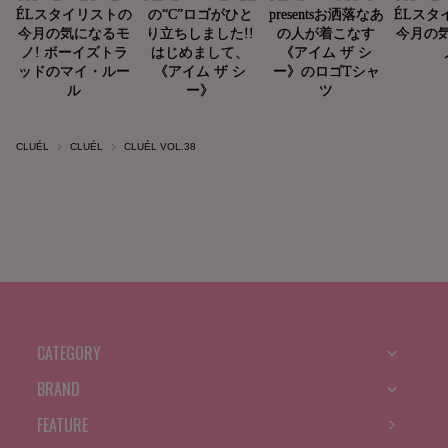
CLUÉL
CLUÉL
CLUÉL VOL.38
CATEGORY
BRAND
FEATURE