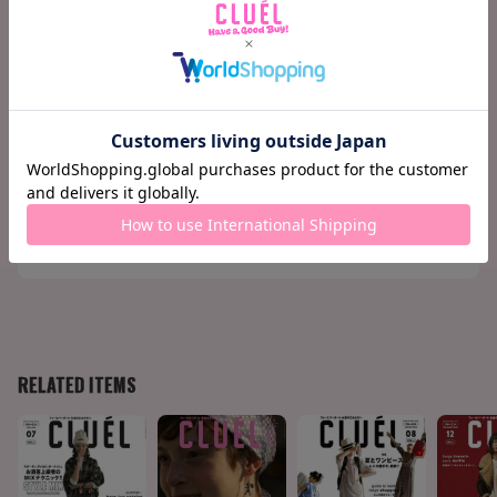
よるサブリナパンツが誕生!
121 Terminal 06 《サンダース》のストラップシューズ。
122 Terminal 07 《ハンティング・ワールド》の新たな世
界観を堪能しよう!
123 Terminal 08 春スニーカーはハイテクが好き?レトロ
が好き?
124 今月の気になる人
125 今月の映画
126 今月の CD
127 今月の ART&BOOK
130 CLUÉL JOURNAL