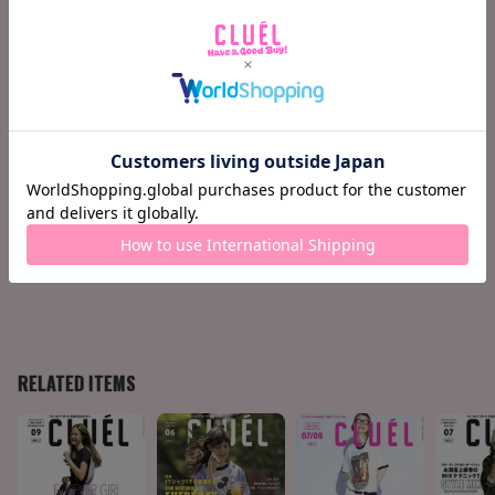
132 Terminal 07 塚本太朗のショップ・マスト・ゴー・オ
ン
133 Terminal 08 レディのための白とベージュ
134 くいしん坊、カンパイ !
136 GOOD DESIGN GOOD PRODUCTS
138 スイーツ探検隊
140 今月の気になる人
141 今月の映画
142 今月の CD
143 今月の ART&BOOK
144 CLUÉL JOURNAL