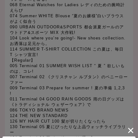
068 Eternal Watches for Ladies レディのための腕時計
えらび
074 Summer WHITE Blouse “夏のお嬢様”白いブラウス
がよく似合う
090 URBAN OUTDOOR&SPORTS 都会派夏ガールのア
ウトドア&スポーツ MIX 大作戦!
104 Look where you’re going!- New shoes collection.
お洒落は足元から。
114 SUMMER T-SHIRT COLLECTION この夏は、毎日
T シャツ宣言!
【Regular】
005 Terminal 01 SUMMER WISH LIST “ 夏 ” 欲しいも
のは、コレ!
007 Terminal 02 《クリスチャン ルブタン》のペニーロー
ファー
009 Terminal 03 Prepare for summer ! 夏の準備 1,2,3
!
011 Terminal 04 GOOD RAIN GOODS 雨の日グッズは
《トラディショナル ウェザーウェア》で
086 TOKYO BRAND NEWS
124 THE NEW STANDARD
126 MY HAIR CUT 100 髪が切りたくなったら
130 Terminal 05 夏にぴったりな上品ウォッチライブラリ
ー
131 Terminal 06 夏ボーダー、どれ選ぶ?