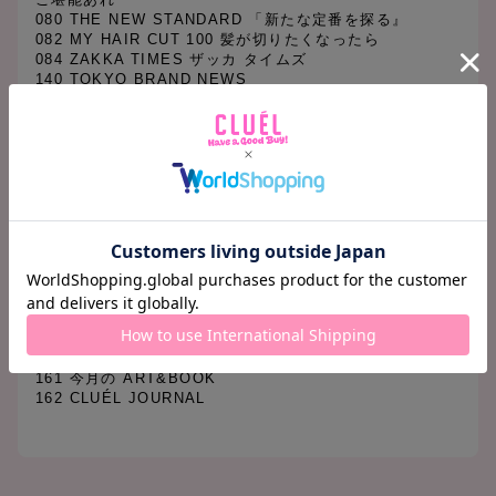
080 THE NEW STANDARD 「新たな定番を探る』
082 MY HAIR CUT 100 髪が切りたくなったら
084 ZAKKA TIMES ザッカ タイムズ
140 TOKYO BRAND NEWS
146 Terminal 05 塚本太朗のショップ・マスト・ゴー・オ
ン
147 Terminal 06 いい香り、ここにあります。
148 Terminal 07 コンバース 100 周年!進化した定番
149 Terminal 08 ロンドンから遂にやってきた 《レイバ
ー・アンド・ウェイト》のハナシ
150 「コレって、何ですか?」 ー気になる服、気になるデ
ザインー
152 くいしん坊、カンパイ!
154 GOOD DESIGN GOOD PRODUCTS
156 スイーツ探検隊
158 今月の気になる人
159 今月の映画
160 今月の CD
161 今月の ART&BOOK
162 CLUÉL JOURNAL