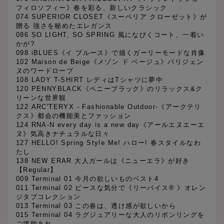
フィロソフィー》春を彩る、新しいクラシック
074 SUPERIOR CLOSET《スーペリア クローゼット》が
贈る 強さを秘めたエレガンス
086 SO LIGHT, SO SPRING 風になびくコート、一着い
かが?
098 iBLUES《イ ブルース》で描くガーリーモードな肖像
102 Maison de Beige《メゾン ド ベージュ》パリジェン
ヌのワードローブ
108 LADY T-SHIRT レディはTシャツに夢中
120 PENNYBLACK《ペニーブラック》のリラックス&ク
リーンな世界観
122 ARC'TERYX - Fashionable Outdoor-《アークテリ
クス》都会の機能美とファッション
124 RNA-N every day is a new day《アールエヌエーエ
ヌ》気高きナチュラルな日々
127 HELLO! Spring Style Me! ハロー! 春スタイルなわ
たし
138 NEW ERAR 大人ガールは《ニューエラ》が好き
【Regular】
009 Terminal 01 今月の欲しいものベスト4
011 Terminal 02 ピースな気分で《リーバイス® 》オレン
ジタブコレクション
013 Terminal 03 この春は、透け感が欲しいから
015 Terminal 04 ラグジュアリーな大人のリボンリングを
ご堪能あれ