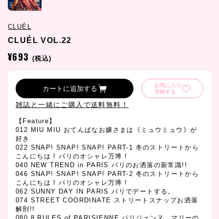
CLUÉL
CLUÉL VOL.22
¥693
(税込)
お気に入り
カートに追加する
登録する
雑誌と一緒にご購入で送料無料！
【Feature】
012 MIU MIU おてんばなお嬢さまは《ミュウミュウ》が
好き
022 SNAP! SNAP! SNAP! PART-1 冬のストリートから
こんにちは ! パリのオシャレ万博 !
040 NEW TREND in PARIS パリのお洒落の新常識!!
046 SNAP! SNAP! SNAP! PART-2 冬のストリートから
こんにちは ! パリのオシャレ万博 !
062 SUNNY DAY IN PARIS パリでデートする。
074 STREET COORDINATE ストリートスナップお洒落
解剖!!
080 8 RULES of PARISIENNE パリジェンヌ、マリーの