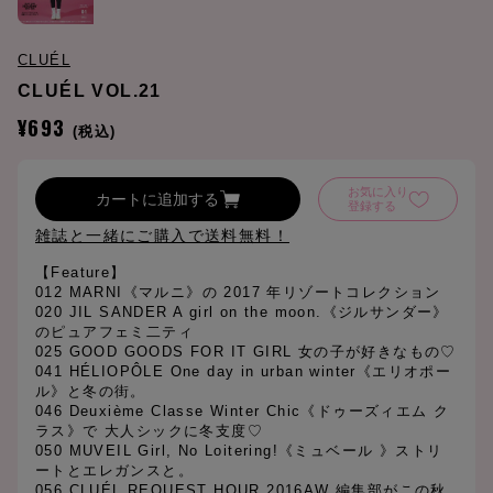
CLUÉL
CLUÉL VOL.21
¥693
(税込)
お気に入り
カートに追加する
登録する
雑誌と一緒にご購入で送料無料！
【Feature】
012 MARNI《マルニ》の 2017 年リゾートコレクション
020 JIL SANDER A girl on the moon.《ジルサンダー》
のピュアフェミ二ティ
025 GOOD GOODS FOR IT GIRL 女の子が好きなもの♡
041 HÉLIOPÔLE One day in urban winter《エリオポー
ル》と冬の街。
046 Deuxième Classe Winter Chic《ドゥーズィエム ク
ラス》で 大人シックに冬支度♡
050 MUVEIL Girl, No Loitering!《ミュベール 》ストリ
ートとエレガンスと。
056 CLUÉL REQUEST HOUR 2016AW 編集部がこの秋