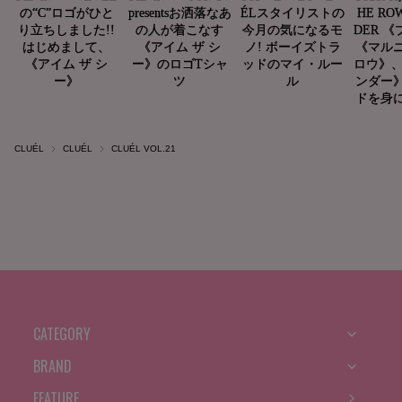
CLUÉL
CLUÉL
CLUÉL VOL.21
CATEGORY
BRAND
FEATURE