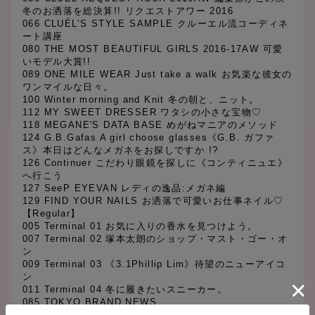
冬のお洒落を総決算!! リクエストアワー 2016
066 CLUÉL’S STYLE SAMPLE クルーエル流コーディネ
ート講座
080 THE MOST BEAUTIFUL GIRLS 2016-17AW 可愛
いモデル大賞!!
089 ONE MILE WEAR Just take a walk お気楽な彼女の
ワンマイルな日々。
100 Winter morning and Knit 冬の朝と、ニット。
112 MY SWEET DRESSER ワタシの小さな宝物♡
118 MEGANE'S DATA BASE めがねマニアのメソッド
124 G.B.Gafas A girl choose glasses《G.B. ガファ
ス》本日はどんなメガネをお探しですか !?
126 Continuer こだわり眼鏡を探しに《コンティニュエ》
へ行こう
127 SeeP EYEVAN レディの逸品:メガネ編
129 FIND YOUR NAILS お洒落で可愛いお仕事ネイル♡
【Regular】
005 Terminal 01 お気に入りの香水を見つけよう。
007 Terminal 02 塚本太朗のショップ・マスト・ゴー・オ
ン
009 Terminal 03 《3.1Phillip Lim》待望のニューアイコ
ン
011 Terminal 04 冬に履きたいスニーカー。
085 TOKYO BRAND NEWS
134 Terminal 05 《バディ》の『ドーバー ストリート マ