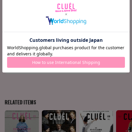
ーケット ギンザ』限定カラー
135 Terminal 06 ヴィンテージショップで自分だけの1枚
に出会う
136 Terminal 07 この冬の、上品でレディなコート。
137 Terminal 08 《メゾン ド ベージュ》パリジェンヌの
ワードローブ(冬)
138 Terminal 09 女の子が絶対喜ぶ手土産スイーツ大集合
♡
140 CLUÉL JOURNAL
144 THE INTERVIEW
147 CULTURE EXPRESS