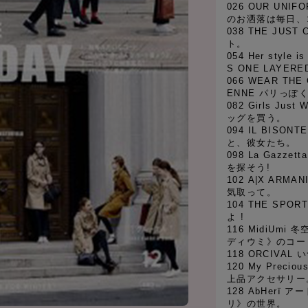
026 OUR UNIF
のお洒落は毎日、
038 THE JU
ト。
054 Her style 
S ONE LAYE
066 WEAR THE 
ENNE パリっ
082 Girls Jus
ッグを買う。
094 IL BIS
と、彼女たち。
098 La Gazzet
を探そう!
102 A|X ARM
気取って。
104 THE SP
よ !
116 MidiUm
ディウミ》のコー
118 ORCIVA
120 My Precio
上品アクセサリー
128 AbHerï
リ》の世界。