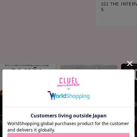
152 THE INTER
S