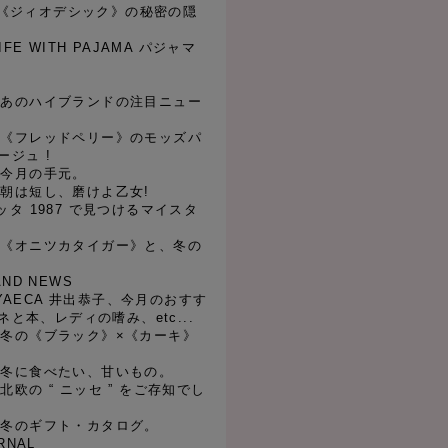
ique《ジィオデシック》の秘密の隠
LIFE WITH PAJAMA パジャマ
l 01 あのハイブランドの注目ニュー
l 02 《フレッドペリー》のモッズパ
ジュ !
 03 今月の手元。
l 04 朝は短し、磨けよ乙女!
ゼッタ 1987 で見つけるマイスタ
l 05 《オニツカタイガー》と、冬の
AND NEWS
連載:YAECA 井出恭子、今月のおすす
と本、レディの嗜み、etc...
l 06 冬の《ブラック》×《カーキ》
l 07 冬に食べたい、甘いもの。
 08 北欧の “ ニッセ ” をご存知でし
l 09 冬のギフト・カタログ。
RNAL