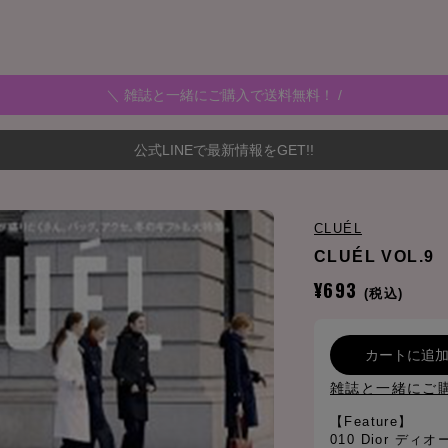
＼ 雑誌と一緒にご購入で送料無料！ /
公式LINEで最新情報をGET!!
CLUÉL
CLUÉL VOL.9
¥693
(税込)
カートに追
雑誌と一緒にご
【Feature】
010 Dior デ