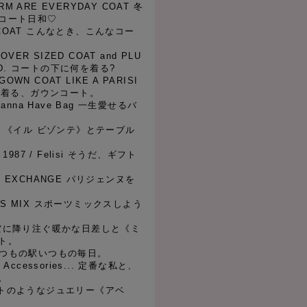
ORM ARE EVERYDAY COAT 冬
コート日和♡
ST COAT こんなとき、こんなコー
is OVER SIZED COAT and PLU
RED. コートの下に何を着る?
GOWN COAT LIKE A PARISI
ぽく着る、ガウンコート。
t Wanna Have Bag 一生愛せるバ
ONTE 《イル ビゾンテ》とテーブル
ta 1987 / Felisi そうだ、ギフト
ANI EXCHANGE パリジェンヌを
ORTS MIX スポーツミックスしよう
i 冬空に降り注ぐ暖かな日差しと《ミ
ト。
L いつもの駅いつもの毎日。
us Accessories... 定番な私と、
。
 アートのようなジュエリー《アベ