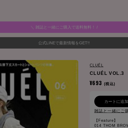
＼ 雑誌と一緒にご購入で送料無料！ /
公式LINEで最新情報をGET!!
CLUÉL
CLUÉL VOL.3
¥693
(税込)
カートに追
雑誌と一緒にご
【Feature】
014 THOM BR