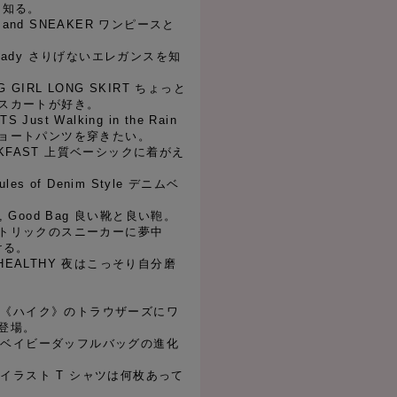
を知る。
CE and SNEAKER ワンピースと
od Lady さりげないエレガンスを知
NG GIRL LONG SKIRT ちょっと
スカートが好き。
S Just Walking in the Rain
ョートパンツを穿きたい。
EAKFAST 上質ベーシックに着がえ
Rules of Denim Style デニムベ
es, Good Bag 良い靴と良い鞄。
K パトリックのスニーカーに夢中
漬ける。
& HEALTHY 夜はこっそり自分磨
l 01 《ハイク》のトラウザーズにワ
登場。
l 02 ベイビーダッフルバッグの進化
l 03 イラスト T シャツは何枚あって