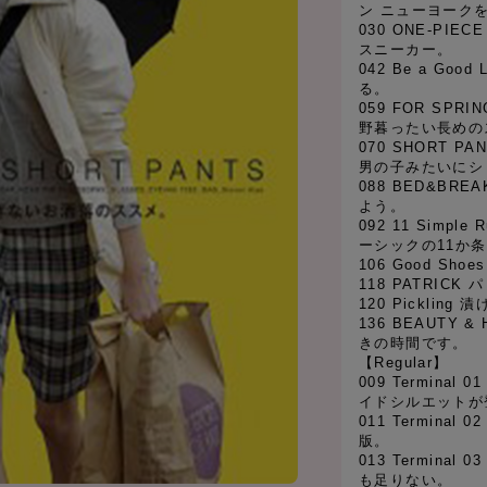
ン ニューヨーク
030 ONE-PIE
スニーカー。
042 Be a Go
る。
059 FOR SPRI
野暮ったい長めの
070 SHORT PANT
男の子みたいにシ
088 BED&BR
よう。
092 11 Simple 
ーシックの11か条
106 Good Sho
118 PATRIC
120 Pickling 
136 BEAUTY 
きの時間です。
【Regular】
009 Termina
イドシルエットが
011 Termina
版。
013 Termina
も足りない。