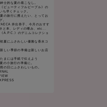
l 04 紳士的な夏の着こなし。
l 05 《ビューティフルピープル》の
いち早くチェック。
l 06 夏の旅行に携えたい、とってお
グ。
連載:YAECA 井出恭子、今月のおすす
と本、レディの嗜み、etc...
 07 《A.P.C.》のデニムコレクショ
l 08 初夏にふさわしい優雅な香水コ
l 09 新しい季節の準備は新しいお店
l 10 たまには手紙で伝えよう
l 11 夏の小旅行の準備に。
l 12 雨の日にふさわしいもの。
RNAL
VIEW
EXPRESS