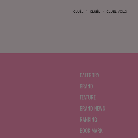
CLUÉL
CLUÉL
CLUÉL VOL.3
CATEGORY
BRAND
FEATURE
BRAND NEWS
RANKING
BOOK MARK