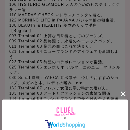
106 HYSTERIC GLAMOUR 大人のためのヒステリックグ
ラマー論。
110 MADRAS CHECK マドラスチェックを着る。
122 MORNING LIFE in PAJAMA パジャマ部の朝生活。
138 BEAUTY & HEALTHY 基本のリップ講座
【Regular】
007 Terminal 01 上質な日常着としてのジーンズ。
009 Terminal 02 品格漂う、永遠のベーシックバッグ。
011 Terminal 03 足元の白はこれで決まり。
021 Terminal 04 ニューブランドのアイウェアを新調しよ
う
023 Terminal 05 待望のコラボレーションが復活。
025 Terminal 06 エンポリオ アルマーニのニューマリンル
ック。
080 Serial 連載：YAECA 井出恭子、今月のおすすめショ
ップ、メガネと本、レディの嗜み、etc…
132 Terminal 07 フレンチ女優に学ぶ時計の選び方。
133 Terminal 08 アートとファッションの素敵な関係
134 Terminal 09 こだわりブランドで長く付き合える靴選
び
135 Terminal 10 別注Tシャツとコラボサンダル
136 Terminal 11 春色ランニングシューズで爽快なスター
トを
137 Terminal 12 初夏のセットアップ。
146 CLUÉL JOURNAL