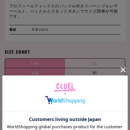
プロフィールフォックスのバックル付きリバーシブルレザ
ーベルト。バックルとスタッドボタンでサイズ調整が可能
です。
素材
牛革100％
SIZE CHART
(cm)
XS
全長
97
幅
2
モチーフ
6.5