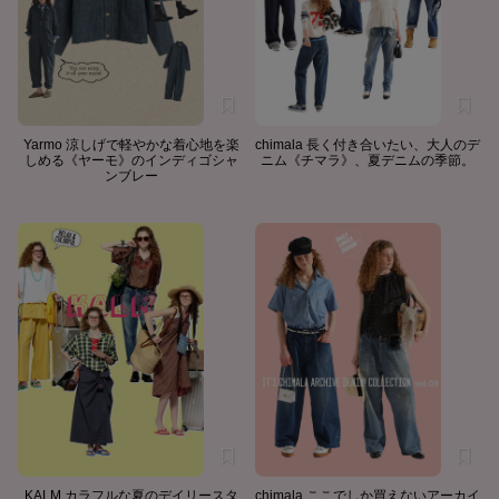
Yarmo 涼しげで軽やかな着心地を楽
chimala 長く付き合いたい、大人のデ
しめる《ヤーモ》のインディゴシャ
ニム《チマラ》、夏デニムの季節。
ンブレー
KALM カラフルな夏のデイリースタ
chimala ここでしか買えないアーカイ