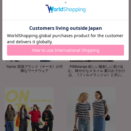
Yarmo 英国ブランド《ヤーモ》の可
FilMelange 眩しい陽射しに溶け込
憐なワークウェア
む、軽やかなスタイル 夏のおでかけ
は、《フィルメランジェ》と共に。