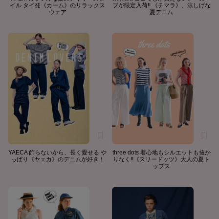
イル タイ発《カーム》のリラックス
ブが限定入荷!! 《チマラ》、涼しげな
ウェア
夏デニム
YAECA 飾らないから、長く愛せる や
three dots 着心地もシルエットも抜か
っぱり《ヤエカ》のデニムが好き！
りなく!!《スリードッツ》大人の夏ト
ップス