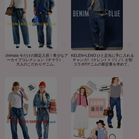
chimala 今だけの限定入荷！希少なア
KELEN×LENO ひと足先に手に入れる
ーカイブコレクション《チマラ》、
チャンス! 《ケレン》×《リノ》が初
大人のこだわりデニム。
コラボ!!デニムの新定番を求めて。