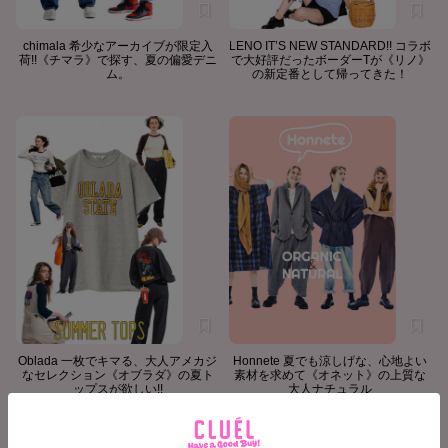
chimala 希少なアーカイブが限定入
LENO IT’S NEW STANDARD!! コラボ
荷!!《チマラ》で探す、夏の偏愛デニ
で大好評だったボーダーTが《リノ》
ム。
の新定番として帰ってきた！
Oblada 一枚でキマる、大人アメカジ
Honnete 夏でも涼しげな、心地よい
なセレクション《オブラダ》の夏ト
素材を求めて《オネット》の上質な
ップスが欲しい!!
大人ナチュラル