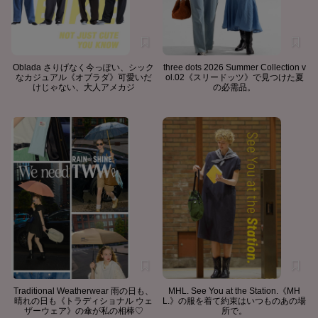
Oblada さりげなく今っぽい、シック
three dots 2026 Summer Collection v
なカジュアル《オブラダ》可愛いだ
ol.02《スリードッツ》で見つけた夏
けじゃない、大人アメカジ
の必需品。
Traditional Weatherwear 雨の日も、
MHL. See You at the Station.《MH
晴れの日も《トラディショナル ウェ
L.》の服を着て約束はいつものあの場
ザーウェア》の傘が私の相棒♡
所で。