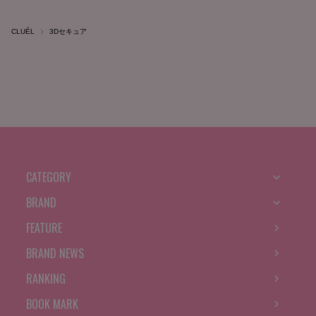
CLUÉL
3Dセキュア
CATEGORY
BRAND
FEATURE
BRAND NEWS
RANKING
BOOK MARK