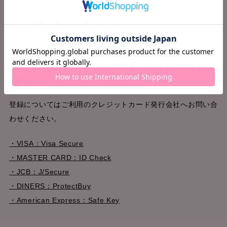
以下の条件を満たす必要があります。
・ご利用のクレジットカードのカード発行会社が3Dセキュア
に対応している
・お客様ご自身でカード発行会社のサイトで必要情報を事前登
録する
登録についてはご利用のクレジットカード発行会社へお問い合
わせください。
・VISA：Visa Secure
・MASTER CARD：ID Check
・JCB：J/Secure
・DINERS：ProtectBuy
・American Express：Safe Key