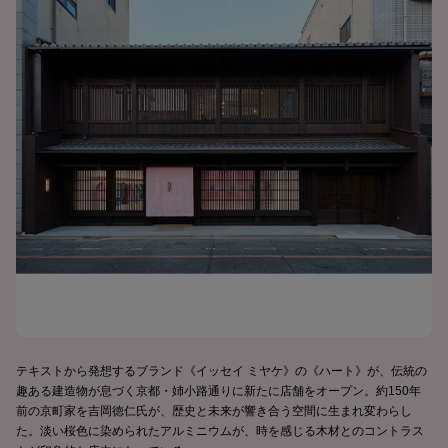
テキストから発想するブランド《イッセイ ミヤケ》の《ハート》が、伝統の
趣ある建造物が息づく京都・姉小路通りに新たに店舗をオープン。約150年
前の京町家を吉岡徳仁氏が、歴史と未来が響き合う空間に生まれ変わらし
た。淡い桜色に染められたアルミニウムが、時を感じる木材とのコントラス