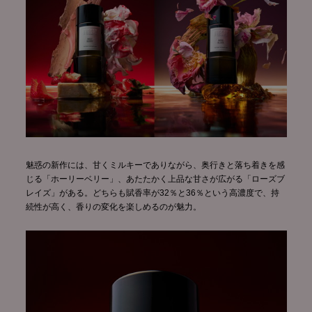
魅惑の新作には、甘くミルキーでありながら、奥行きと落ち着きを感
じる「ホーリーベリー」、あたたかく上品な甘さが広がる「ローズブ
レイズ」がある。どちらも賦香率が32％と36％という高濃度で、持
続性が高く、香りの変化を楽しめるのが魅力。