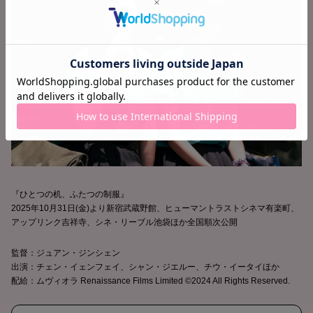
『ひとつの机、ふたつの制服』
2025年10月31日(金)より新宿武蔵野館、ヒューマントラストシネマ有楽町、
アップリンク吉祥寺、シネ・リーブル池袋ほか全国順次公開
監督：ジュアン・ジンシェン
出演：チェン・イェンフェイ、シャン・ジエルー、チウ・イータイほか
配給：ムヴィオラ Renaissance Films Limited ©2024 All Rights Reserved.