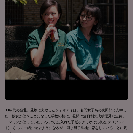
90年代の台北。受験に失敗したシャオアイは、名門女子高の夜間部に入学し
た。彼女が使うことになった学校の机は、昼間は全日制の成績優秀な生徒、
ミンミンが使っていた。2人は机に入れた手紙をきっかけに机友(デスクメイ
ト)になって一緒に遊ぶようになるが、同じ男子生徒に恋をしていることに気