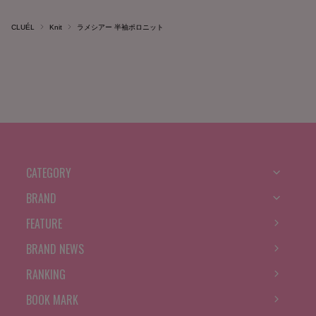
CLUÉL
Knit
ラメシアー 半袖ポロニット
CATEGORY
BRAND
FEATURE
BRAND NEWS
RANKING
BOOK MARK