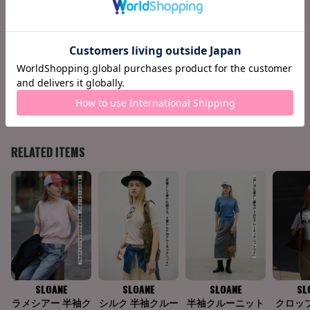
肩巾
32
33
袖丈
30
31
158cm / 51kg
S
Find your size