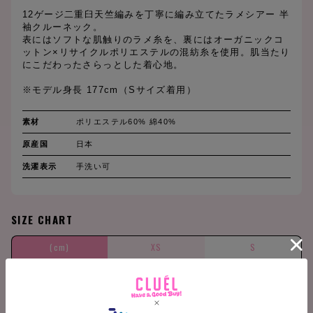
12ゲージ二重臼天竺編みを丁寧に編み立てたラメシアー 半
袖クルーネック。
表にはソフトな肌触りのラメ糸を、裏にはオーガニックコ
ットン×リサイクルポリエステルの混紡糸を使用。肌当たり
にこだわったさらっとした着心地。
※モデル身長 177cm（Sサイズ着用）
素材
ポリエステル60% 綿40%
原産国
日本
洗濯表示
手洗い可
SIZE CHART
(cm)
XS
S
着丈
52.5
54.5
バスト
96
100