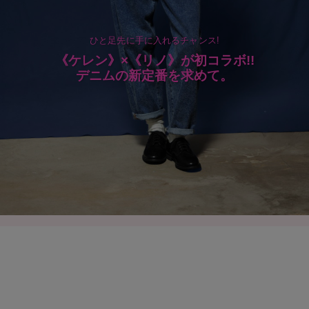
ひと足先に手に入れるチャンス!
《ケレン》×《リノ》が初コラボ!!
デニムの新定番を求めて。