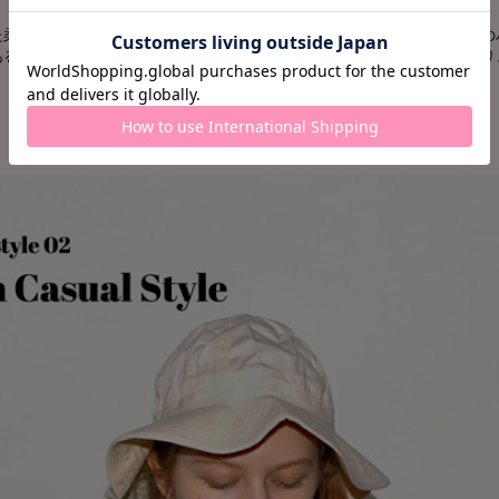
フリンジバッグ
た柔らかなカーフレザーと、歩くたびに揺れ動く繊細なフリンジがポイントの
あるデニムのボーイズスタイルもこのバッグを合わせるだけで、女性らしいリ
QUIVER BUCKET MINI ￥176,000
CHECK
DOUBLE TASSEL CHARM ￥36,300
CHECK