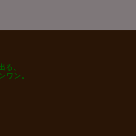
出る、
ンワン。